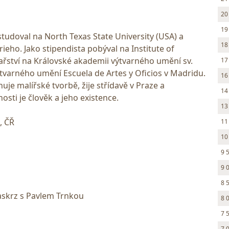
20
19
 studoval na North Texas State University (USA) a
18
rieho. Jako stipendista pobýval na Institute of
ařství na Královské akademii výtvarného umění sv.
17
tvarného umění Escuela de Artes y Oficios v Madridu.
16
uje malířské tvorbě, žije střídavě v Praze a
14
osti je člověk a jeho existence.
13
, ČŘ
11
10
9 
9 
8 
askrz s Pavlem Trnkou
8 
7 
7 