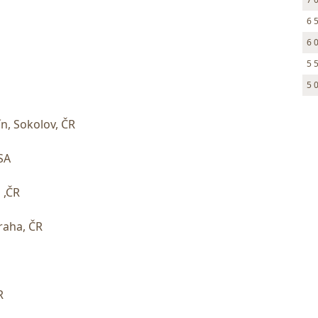
6 
6 
5 
5 
n, Sokolov, ČR
SA
 ,ČR
raha, ČR
R