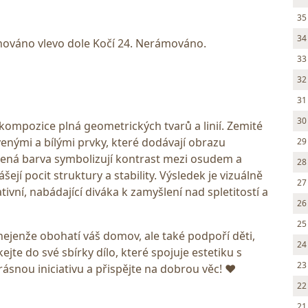
35
34
gnováno vlevo dole Kočí 24. Nerámováno.
33
32
31
30
í kompozice plná geometrických tvarů a linií. Zemité
venými a bílými prvky, které dodávají obrazu
29
vená barva symbolizují kontrast mezi osudem a
28
šejí pocit struktury a stability. Výsledek je vizuálně
27
vní, nabádající diváka k zamyšlení nad spletitostí a
26
25
ejenže obohatí váš domov, ale také podpoří děti,
24
ejte do své sbírky dílo, které spojuje estetiku s
23
ásnou iniciativu a přispějte na dobrou věc! ❤️
22
21