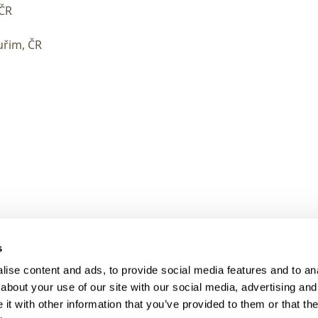
 ČR
uřim, ČR
> DARK MODE
s
> Obchodní podmínky
ise content and ads, to provide social media features and to anal
> Kontakty
about your use of our site with our social media, advertising and
> GDPR
t with other information that you’ve provided to them or that the