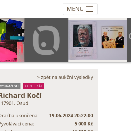
MENU
> zpět na aukční výsledky
VYDRAŽENO
CERTIFIKÁT
Richard Kočí
117901. Osud
Dražba ukončena:
19.06.2024 20:22:00
Vyvolávací cena:
5 000 Kč