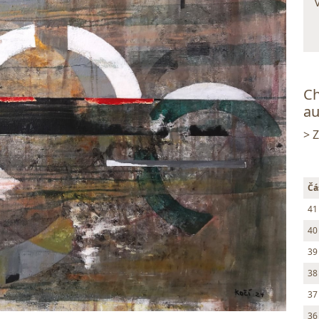
Ch
au
> 
Čá
41
40
39
38
37
36