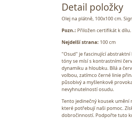
Detail položky
Olej na plátně, 100x100 cm. Si
Pozn.:
Přiložen certifikát k dílu.
Nejdelší strana:
100 cm
"Osud" je fascinující abstraktn
tóny se mísí s kontrastními čer
dynamiku a hloubku. Bílá a čer
volbou, zatímco černé linie přiná
působivý a myšlenkově provokati
nevyhnutelností osudu.
Tento jedinečný kousek umění n
které potřebují naši pomoc. Získ
dobročinností. Podpořte tuto kr