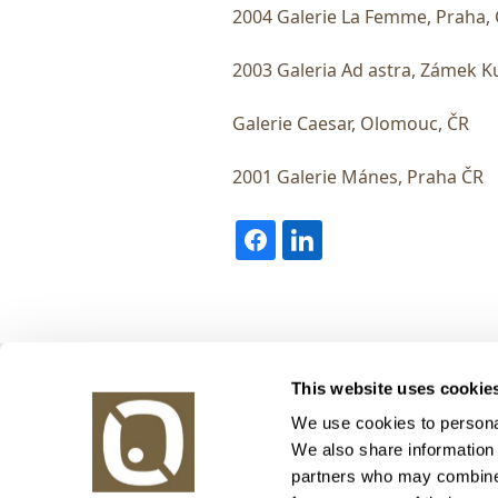
2004 Galerie La Femme, Praha,
2003 Galeria Ad astra, Zámek K
Galerie Caesar, Olomouc, ČR
2001 Galerie Mánes, Praha ČR
Obrazy v aukci, s.r.o.
This website uses cookie
Korunní 972/75
130 00 Praha 3
We use cookies to personal
We also share information 
tel.: +420 800 10 10 10, +420 737 196 183
partners who may combine i
E-mail: info@obrazyvaukci.cz