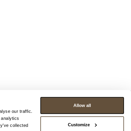
Allow all
yse our traffic.
 analytics
Customize
y’ve collected