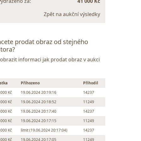
vydraženo za:
41 000 Kč
Zpět na aukční výsledky
cete prodat obraz od stejného
tora?
Zobrazit informaci jak prodat obraz v aukci
stka
Přihozeno
Přihodil
 000 Kč
19.06.2024 20:19:16
14237
 000 Kč
19.06.2024 20:18:52
11249
 000 Kč
19.06.2024 20:17:40
14237
 000 Kč
19.06.2024 20:17:15
11249
 000 Kč
limit (19.06.2024 20:17:04)
14237
 000 Kč
19.06.2024 20:17:05
11249