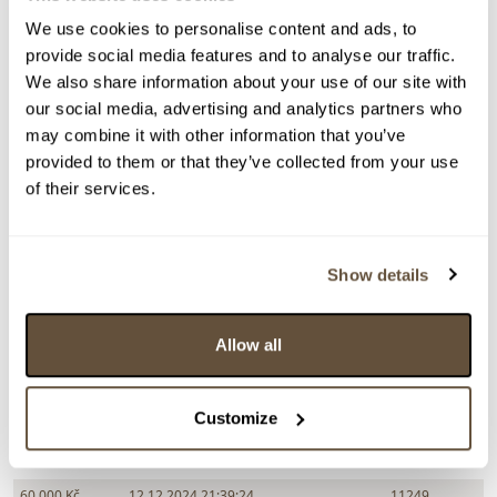
We use cookies to personalise content and ads, to
Dražba ukončena:
12.12.2024 22:00:00
provide social media features and to analyse our traffic.
Vyvolávací cena:
5 000 Kč
We also share information about your use of our site with
vydraženo za:
75 000 Kč
our social media, advertising and analytics partners who
may combine it with other information that you’ve
Zpět na aukční výsledky
provided to them or that they’ve collected from your use
of their services.
Chcete prodat obraz od stejného autora?
Show details
> Zobrazit informaci jak prodat obraz v aukci
Allow all
Částka
Přihozeno
Přihodil
75 000 Kč
12.12.2024 21:42:58
13967
Customize
70 000 Kč
12.12.2024 21:41:52
11249
65 000 Kč
12.12.2024 21:41:35
13967
60 000 Kč
12.12.2024 21:39:24
11249