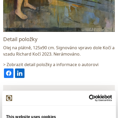
Detail položky
Olej na plátně, 125x90 cm. Signováno vpravo dole Kočí a
vzadu Richard Kočí 2023. Nerámováno.
> Zobrazit detail položky a informace o autorovi
> zpět na aukční výsledky
VYDRAŽENO
VELKÝ FORMÁT
DOPORUČUJEME
Richard Kočí
130789. Escape
This website uses cookies