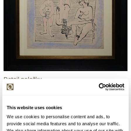
Detail položky
Kombinovaná technika, 40x48 cm. Signováno vpravo
dole Richard Fremund 58. Rám, pasparta, sklo.
> Zobrazit detail položky a informace o autorovi
This website uses cookies
We use cookies to personalise content and ads, to
provide social media features and to analyse our traffic.
We also share information about your use of our site with