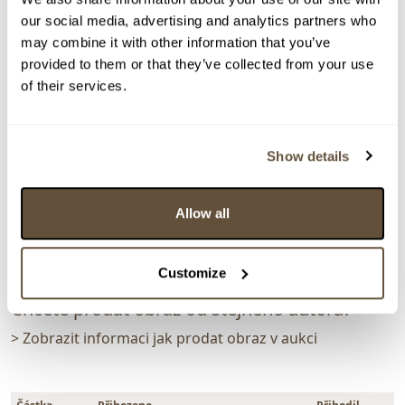
> zpět na aukční výsledky
our social media, advertising and analytics partners who
may combine it with other information that you’ve
VYDRAŽENO
POSOUZENO ZNALCEM
DOPORUČUJEME
provided to them or that they’ve collected from your use
Richard Fremund
of their services.
142269. Tři grácie
Dražba ukončena:
30.07.2025 20:59:23
Show details
Vyvolávací cena:
3 000 Kč
vydraženo za:
5 000 Kč
Allow all
Zpět na aukční výsledky
Customize
Chcete prodat obraz od stejného autora?
> Zobrazit informaci jak prodat obraz v aukci