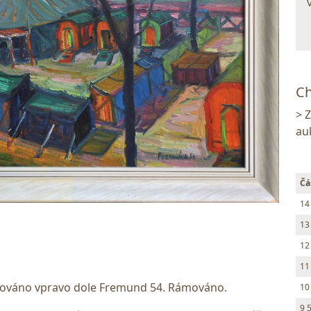
Ch
> 
au
Čá
14
13
12
11
gnováno vpravo dole Fremund 54. Rámováno.
10
9 