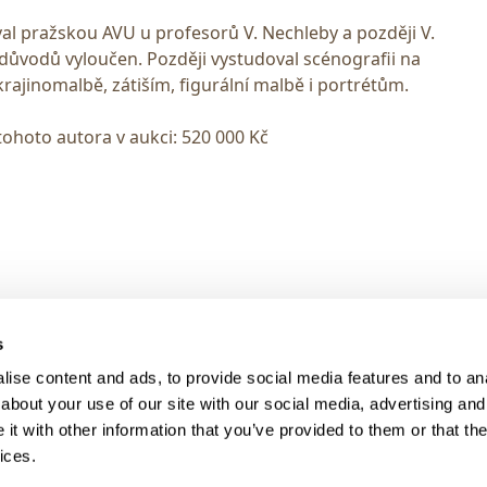
oval pražskou AVU u profesorů V. Nechleby a později V.
ch důvodů vyloučen. Později vystudoval scénografii na
rajinomalbě, zátiším, figurální malbě i portrétům.
tohoto autora v aukci: 520 000 Kč
> DARK MODE
s
> Obchodní podmínky
ise content and ads, to provide social media features and to anal
> Kontakty
about your use of our site with our social media, advertising and
> GDPR
t with other information that you’ve provided to them or that the
ices.
> Odstoupení od smlouvy
> Odstoupení od smlouvy - registra