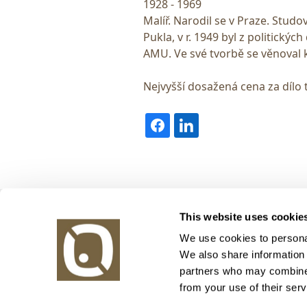
1928 - 1969
Malíř. Narodil se v Praze. Stud
Pukla, v r. 1949 byl z politický
AMU. Ve své tvorbě se věnoval k
Nejvyšší dosažená cena za dílo 
Obrazy v aukci, s.r.o.
This website uses cookie
Korunní 972/75
130 00 Praha 3
We use cookies to personal
We also share information 
tel.: +420 800 10 10 10, +420 737 196 183
partners who may combine i
E-mail: info@obrazyvaukci.cz
from your use of their serv