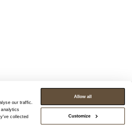
Allow all
yse our traffic.
 analytics
Customize
y’ve collected
ce