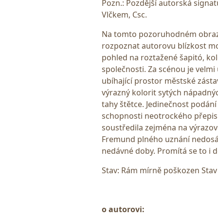
Pozn.: Pozdější autorská sign
Vlčkem, Csc.
Na tomto pozoruhodném obraze
rozpoznat autorovu blízkost 
pohled na roztažené šapitó, ko
společnosti. Za scénou je vel
ubíhající prostor městské zást
výrazný kolorit sytých nápadný
tahy štětce. Jedinečnost podán
schopnosti neotrockého přepisu
soustředila zejména na výrazov
Fremund plného uznání nedosáhl
nedávné doby. Promítá se to i d
Stav: Rám mírně poškozen Stav
o autorovi: