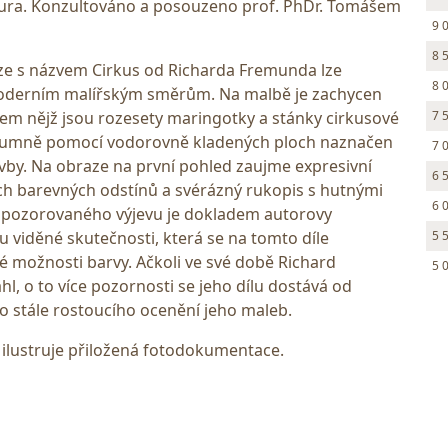
atura. Konzultováno a posouzeno prof. PhDr. Tomášem
9 
8 
 s názvem Cirkus od Richarda Fremunda lze
8 
moderním malířským směrům. Na malbě je zachycen
7 
lem nějž jsou rozesety maringotky a stánky cirkusové
mi umně pomocí vodorovně kladených ploch naznačen
7 
avby. Na obraze na první pohled zaujme expresivní
6 
ch barevných odstínů a svérázný rukopis s hutnými
6 
í pozorovaného výjevu je dokladem autorovy
5 
 viděné skutečnosti, která se na tomto díle
é možnosti barvy. Ačkoli ve své době Richard
5 
, o to více pozornosti se jeho dílu dostává od
o stále rostoucího ocenění jeho maleb.
 ilustruje přiložená fotodokumentace.