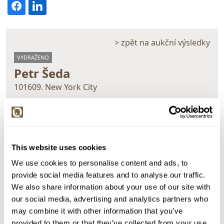
> zpět na aukční výsledky
VYDRAŽENO
Petr Šeda
101609. New York City
Dražba ukončena:
28.09.2023 22:29:09
Vyvolávací cena:
3 000 Kč
vydraženo za:
26 000 Kč
This website uses cookies
Zpět na aukční výsledky
We use cookies to personalise content and ads, to
provide social media features and to analyse our traffic.
We also share information about your use of our site with
Chcete prodat obraz od stejného autora?
our social media, advertising and analytics partners who
may combine it with other information that you’ve
> Zobrazit informaci jak prodat obraz v aukci
provided to them or that they’ve collected from your use