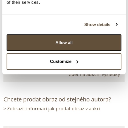
of their services.
> zpět na aukční výsledky
VYDRAŽENO
Petr Šeda
Show details
149880. Kecky
Allow all
Dražba ukončena:
04.12.2025 20:59:00
Vyvolávací cena:
3 000 Kč
Customize
vydraženo za:
8 500 Kč
Zpět na aukční výsledky
Chcete prodat obraz od stejného autora?
> Zobrazit informaci jak prodat obraz v aukci