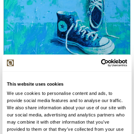
Detail položky
This website uses cookies
Akryl na plátně, 70x80 cm. Signováno vzadu Šeda 2025.
We use cookies to personalise content and ads, to
Nerámováno.
provide social media features and to analyse our traffic.
We also share information about your use of our site with
> Zobrazit detail položky a informace o autorovi
our social media, advertising and analytics partners who
may combine it with other information that you’ve
provided to them or that they’ve collected from your use