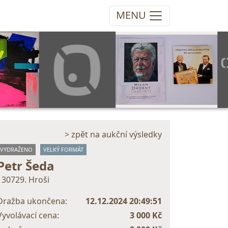
MENU
> zpět na aukční výsledky
VYDRAŽENO
VELKÝ FORMÁT
Petr Šeda
130729. Hroši
Dražba ukončena:
12.12.2024 20:49:51
Vyvolávací cena:
3 000 Kč