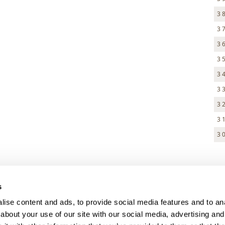
3 
3 
3 
3 
3 
3 
3 
3 
3 
> DARK MODE
s
> Obchodní podmínky
ise content and ads, to provide social media features and to anal
> Kontakty
about your use of our site with our social media, advertising and