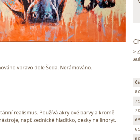
Ch
> 
au
ignováno vpravo dole Šeda. Nerámováno.
Čá
8 
7 
7 
ontánní realismus. Používá akrylové barvy a kromě
nástroje, např. zednické hladítko, desky na linoryt.
6 
6 
6 