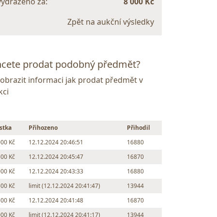
vydraženo za:
8 000 Kč
Zpět na aukční výsledky
cete prodat podobný předmět?
Zobrazit informaci jak prodat předmět v
kci
stka
Přihozeno
Přihodil
000 Kč
12.12.2024 20:46:51
16880
500 Kč
12.12.2024 20:45:47
16870
000 Kč
12.12.2024 20:43:33
16880
500 Kč
limit (12.12.2024 20:41:47)
13944
500 Kč
12.12.2024 20:41:48
16870
000 Kč
limit (12.12.2024 20:41:17)
13944