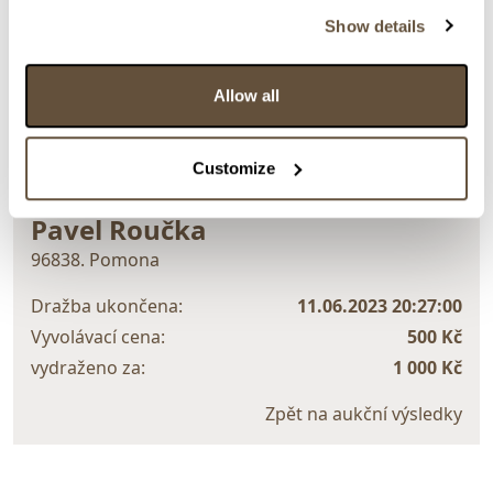
Detail položky
Show details
> Zobrazit detail položky a informace o autorovi
Allow all
> zpět na aukční výsledky
Customize
VYDRAŽENO
DOPORUČUJEME
Pavel Roučka
96838. Pomona
Dražba ukončena:
11.06.2023 20:27:00
Vyvolávací cena:
500 Kč
vydraženo za:
1 000 Kč
Zpět na aukční výsledky