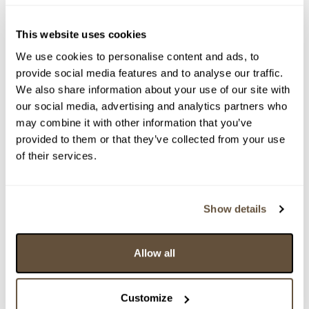
This website uses cookies
We use cookies to personalise content and ads, to
provide social media features and to analyse our traffic.
We also share information about your use of our site with
Detail položky
our social media, advertising and analytics partners who
may combine it with other information that you’ve
> Zobrazit detail položky a informace o autorovi
provided to them or that they’ve collected from your use
of their services.
> zpět na aukční výsledky
Show details
VYDRAŽENO
TOP
DOPORUČUJEME
Pavel Hlava
Allow all
135209. Zelená váza "Mozek"
Dražba ukončena:
16.04.2025 21:18:00
Customize
Vyvolávací cena:
1 000 Kč