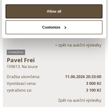
Akryl na plátně, 50x40 cm. Monogramováno vpravo
dole F. P. Nerámováno.
Allow all
> Zobrazit detail položky a informace o autorovi
Customize
> zpět na aukční výsledky
VYDRAŽENO
Pavel Frei
159613. Na louce
Dražba ukončena:
11.06.2026 20:33:00
Vyvolávací cena:
3 000 Kč
vydraženo za:
3 100 Kč
Zpět na aukční výsledky