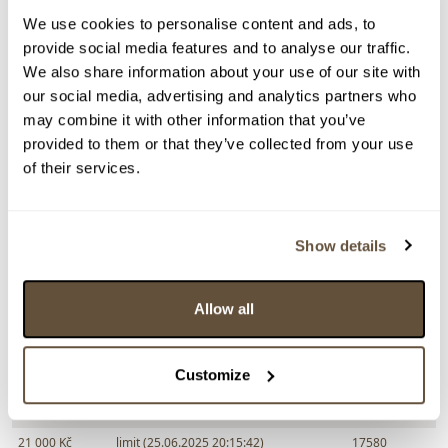
Dražba ukončena:
25.06.2025 20:22:25
We use cookies to personalise content and ads, to
Vyvolávací cena:
3 000 Kč
provide social media features and to analyse our traffic.
vydraženo za:
25 000 Kč
We also share information about your use of our site with
Zpět na aukční výsledky
our social media, advertising and analytics partners who
may combine it with other information that you’ve
provided to them or that they’ve collected from your use
of their services.
Chcete prodat obraz od stejného autora?
> Zobrazit informaci jak prodat obraz v aukci
Show details
Částka
Přihozeno
Přihodil
Allow all
25 000 Kč
limit (25.06.2025 20:19:24)
17580
24 000 Kč
25.06.2025 20:19:25
105
Customize
23 000 Kč
limit (25.06.2025 20:16:07)
17580
22 000 Kč
25.06.2025 20:16:08
105
21 000 Kč
limit (25.06.2025 20:15:42)
17580