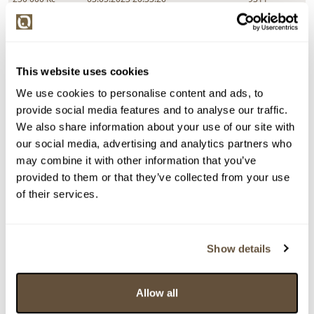
240 000 Kč
limit (03.05.2023 20:32:31)
8062
230 000 Kč
03.05.2023 20:30:57
9311
220 000 Kč
03.05.2023 20:29:56
8062
This website uses cookies
210 000 Kč
03.05.2023 20:28:02
9311
We use cookies to personalise content and ads, to
200 000 Kč
limit (03.05.2023 20:27:49)
8062
provide social media features and to analyse our traffic.
200 000 Kč
03.05.2023 20:27:50
9311
We also share information about your use of our site with
our social media, advertising and analytics partners who
190 000 Kč
limit (03.05.2023 20:27:04)
8062
may combine it with other information that you’ve
180 000 Kč
03.05.2023 20:25:15
9311
provided to them or that they’ve collected from your use
170 000 Kč
03.05.2023 20:24:00
8062
of their services.
160 000 Kč
03.05.2023 20:22:22
9311
150 000 Kč
03.05.2023 20:12:26
3425
Show details
140 000 Kč
03.05.2023 20:09:58
9311
130 000 Kč
03.05.2023 19:35:50
3425
Allow all
120 000 Kč
03.05.2023 18:24:40
6491