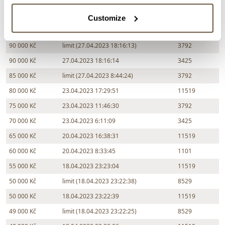
110 000 Kč
02.05.2023 15:58:19
8529
100 000 Kč
27.04.2023 19:46:56
2412
Customize
95 000 Kč
27.04.2023 18:25:59
6578
90 000 Kč
limit (27.04.2023 18:16:13)
3792
90 000 Kč
27.04.2023 18:16:14
3425
85 000 Kč
limit (27.04.2023 8:44:24)
3792
80 000 Kč
23.04.2023 17:29:51
11519
75 000 Kč
23.04.2023 11:46:30
3792
70 000 Kč
23.04.2023 6:11:09
3425
65 000 Kč
20.04.2023 16:38:31
11519
60 000 Kč
20.04.2023 8:33:45
1101
55 000 Kč
18.04.2023 23:23:04
11519
50 000 Kč
limit (18.04.2023 23:22:38)
8529
50 000 Kč
18.04.2023 23:22:39
11519
49 000 Kč
limit (18.04.2023 23:22:25)
8529