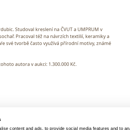
ardubic. Studoval kreslení na ČVUT a UMPRUM v
 sochař. Pracoval též na návrzích textilií, keramiky a
 Ve své tvorbě často využívá přírodní motivy, známé
tohoto autora v aukci: 1.300.000 Kč.
> DARK MODE
s
> Obchodní podmínky
ise content and ads, to provide social media features and to anal