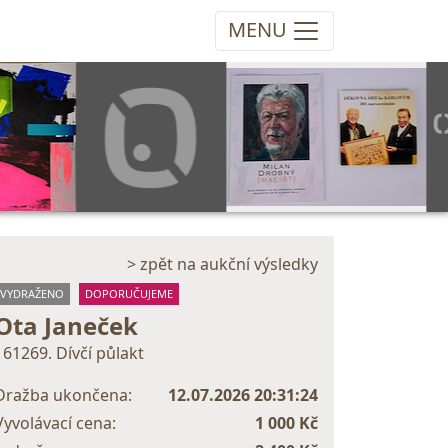
MENU
> zpět na aukční výsledky
VYDRAŽENO
DOPORUČUJEME
Ota Janeček
161269. Dívčí půlakt
Dražba ukončena:
12.07.2026 20:31:24
Vyvolávací cena:
1 000 Kč