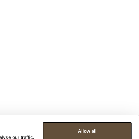
Allow all
yse our traffic.