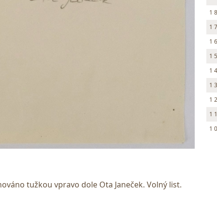
1 
1 
1 
1 
1 
1 
1 
1 
1 
nováno tužkou vpravo dole Ota Janeček. Volný list.