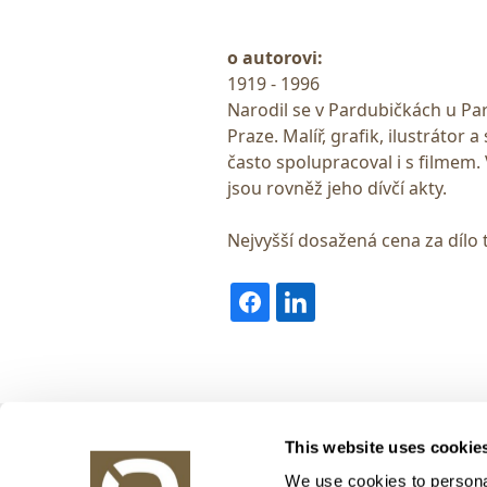
o autorovi:
1919 - 1996
Narodil se v Pardubičkách u P
Praze. Malíř, grafik, ilustrátor a
často spolupracoval i s filmem.
jsou rovněž jeho dívčí akty.
Nejvyšší dosažená cena za dílo 
Obrazy v aukci, s.r.o.
This website uses cookie
Korunní 972/75
130 00 Praha 3
We use cookies to personal