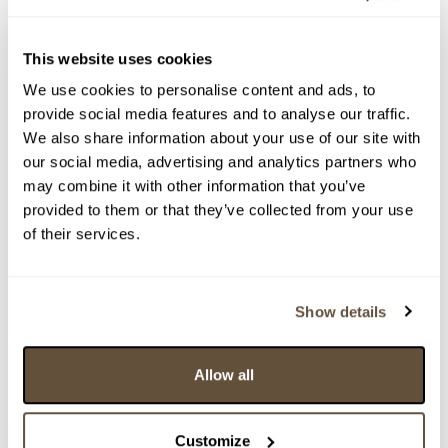
Detail položky
> Zobrazit detail položky a informace o autorovi
This website uses cookies
We use cookies to personalise content and ads, to
provide social media features and to analyse our traffic.
We also share information about your use of our site with
> zpět na aukční výsledky
our social media, advertising and analytics partners who
VYDRAŽENO
POSOUZENO ZNALCEM
may combine it with other information that you’ve
Olbram Zoubek
provided to them or that they’ve collected from your use
of their services.
142368. PF 2010
Dražba ukončena:
31.07.2025 20:17:00
Vyvolávací cena:
3 000 Kč
Show details
vydraženo za:
15 000 Kč
Allow all
Zpět na aukční výsledky
Customize