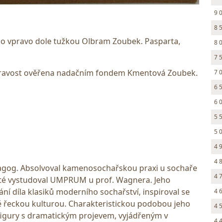
9 
8 
áno vpravo dole tužkou Olbram Zoubek. Pasparta,
8 
7 
pravost ověřena nadačním fondem Kmentová Zoubek.
7 
6 
6 
5 
5 
4 
4 
edagog. Absolvoval kamenosochařskou praxi u sochaře
4 
oté vystudoval UMPRUM u prof. Wagnera. Jeho
ání díla klasiků moderního sochařství, inspiroval se
4 
ě řeckou kulturou. Charakteristickou podobou jeho
4 
 figury s dramatickým projevem, vyjádřeným v
4 