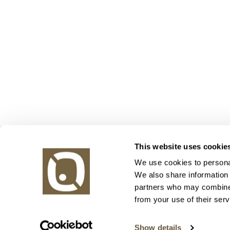
Obrazy v aukci, s.r.o.
This website uses cookie
Korunní 972/75
130 00 Praha 3
We use cookies to personal
We also share information 
tel.: +420 800 10 10 10, +420 737 196 183
partners who may combine i
E-mail: info@obrazyvaukci.cz
from your use of their serv
Show details