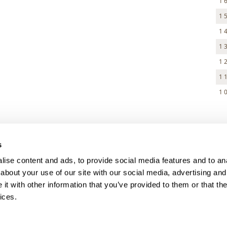
1 
1 
1 
1 
1 
1 
1 
> DARK MODE
s
> Obchodní podmínky
ise content and ads, to provide social media features and to anal
> Kontakty
about your use of our site with our social media, advertising and
> GDPR
t with other information that you’ve provided to them or that the
ices.
> Odstoupení od smlouvy
> Odstoupení od smlouvy - registra
> Přihlášení pro majitele