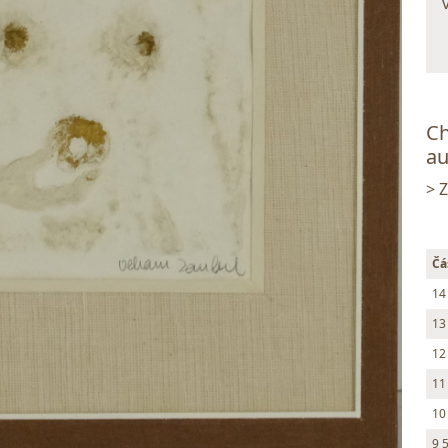
Ch
au
> 
Čá
14
13
12
11
10
9 