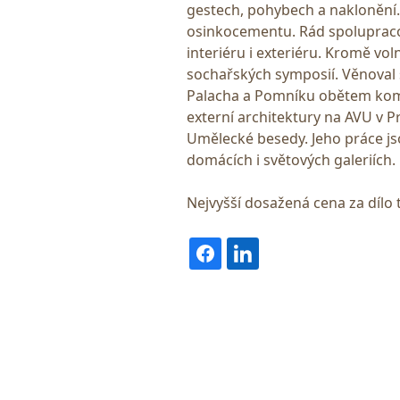
gestech, pohybech a naklonění.
osinkocementu. Rád spolupracova
interiéru i exteriéru. Kromě vo
sochařských symposií. Věnoval 
Palacha a Pomníku obětem komu
externí architektury na AVU v P
Umělecké besedy. Jeho práce j
domácích i světových galeriích.
Nejvyšší dosažená cena za dílo 