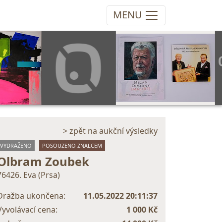
MENU
> zpět na aukční výsledky
VYDRAŽENO
POSOUZENO ZNALCEM
Olbram Zoubek
76426. Eva (Prsa)
Dražba ukončena:
11.05.2022 20:11:37
Vyvolávací cena:
1 000 Kč