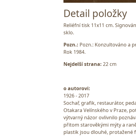
Detail položky
Reliéfní tisk 11x11 cm. Signov
sklo.
Pozn.:
Pozn.: Konzultováno a 
Rok 1984.
Nejdelší strana:
22 cm
o autorovi:
1926 - 2017
Sochař, grafik, restaurátor, p
Otakara Velínského v Praze, p
výtvarný názor ovlivnilo poznáv
přitom starověkými mýty a ran
plastik jsou dlouhé, protažené