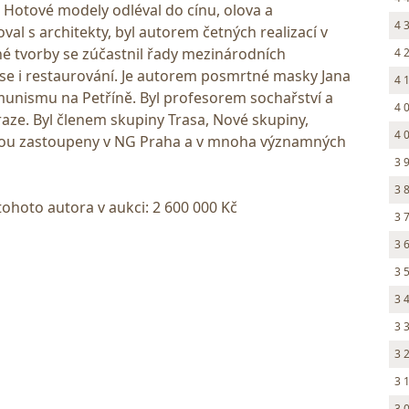
 Hotové modely odléval do cínu, olova a
4 
l s architekty, byl autorem četných realizací v
lné tvorby se zúčastnil řady mezinárodních
4 
se i restaurování. Je autorem posmrtné masky Jana
4 
nismu na Petříně. Byl profesorem sochařství a
4 
raze. Byl členem skupiny Trasa, Nové skupiny,
4 
sou zastoupeny v NG Praha a v mnoha významných
3 
3 
tohoto autora v aukci: 2 600 000 Kč
3 
3 
3 
3 
3 
3 
3 
3 