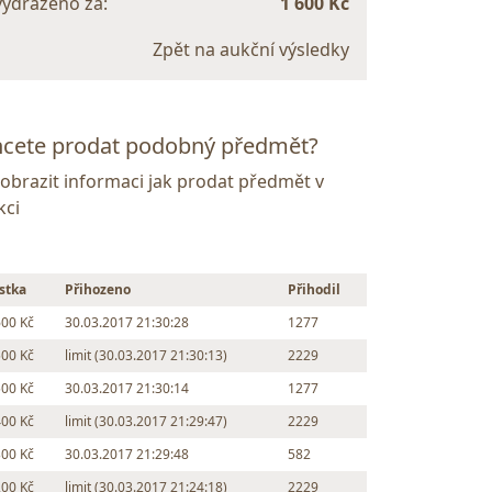
vydraženo za:
1 600 Kč
Zpět na aukční výsledky
cete prodat podobný předmět?
Zobrazit informaci jak prodat předmět v
kci
stka
Přihozeno
Přihodil
600 Kč
30.03.2017 21:30:28
1277
500 Kč
limit (30.03.2017 21:30:13)
2229
500 Kč
30.03.2017 21:30:14
1277
400 Kč
limit (30.03.2017 21:29:47)
2229
300 Kč
30.03.2017 21:29:48
582
200 Kč
limit (30.03.2017 21:24:18)
2229