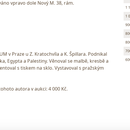
ováno vpravo dole Nový M. 38, rám.
1 
1 
90
80
80
70
M v Praze u Z. Kratochvíla a K. Špillara. Podnikal
60
cka, Egypta a Palestiny. Věnoval se malbě, kresbě a
entoval s tiskem na sklo. Vystavoval s pražským
tohoto autora v aukci: 4 000 Kč.