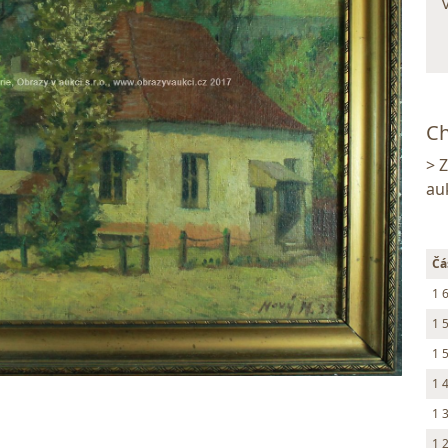
Ch
> 
au
Čá
1 
1 
1 
1 
1 
1 