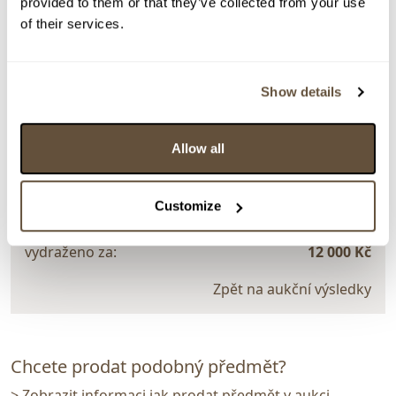
provided to them or that they’ve collected from your use
of their services.
> zpět na aukční výsledky
Show details
VYDRAŽENO
DOPORUČUJEME
Michal Halva
Allow all
159355. Poměrně dobře maskovaná loď
Dražba ukončena:
11.06.2026 20:25:09
Customize
Vyvolávací cena:
3 000 Kč
vydraženo za:
12 000 Kč
Zpět na aukční výsledky
Chcete prodat podobný předmět?
> Zobrazit informaci jak prodat předmět v aukci