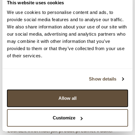
This website uses cookies
We use cookies to personalise content and ads, to
provide social media features and to analyse our traffic.
> zpět na aukční výsledky
We also share information about your use of our site with
our social media, advertising and analytics partners who
VYDRAŽENO
CERTIFIKÁT
may combine it with other information that you’ve
Meon Smells
provided to them or that they’ve collected from your use
159710. Easy job
of their services.
Dražba ukončena:
07.06.2026 20:27:08
Vyvolávací cena:
1 000 Kč
Show details
vydraženo za:
3 200 Kč
Zpět na aukční výsledky
Allow all
Customize
Chcete prodat podobný předmět?
> Zobrazit informaci jak prodat předmět v aukci