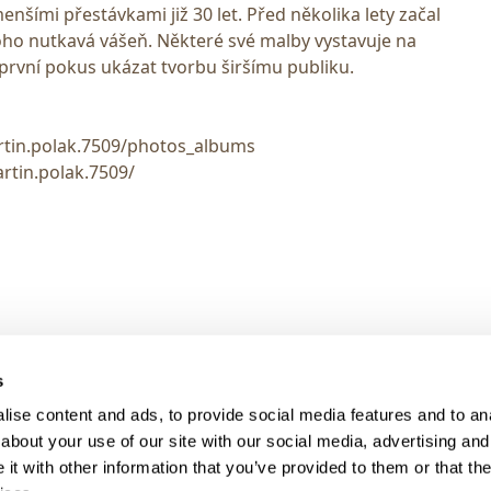
enšími přestávkami již 30 let. Před několika lety začal
toho nutkavá vášeň. Některé své malby vystavuje na
e první pokus ukázat tvorbu širšímu publiku.
tin.polak.7509/photos_albums
tin.polak.7509/
> DARK MODE
s
> Obchodní podmínky
ise content and ads, to provide social media features and to anal
> Kontakty
about your use of our site with our social media, advertising and
> GDPR
t with other information that you’ve provided to them or that the