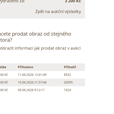
vydraženo za:
3 200 Kč
Zpět na aukční výsledky
cete prodat obraz od stejného
tora?
Zobrazit informaci jak prodat obraz v aukci
stka
Přihozeno
Přihodil
200 Kč
11.06.2026 12:41:49
8932
100 Kč
10.06.2026 21:57:46
20095
000 Kč
09.06.2026 9:12:11
1624