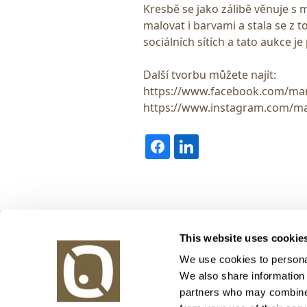
Kresbě se jako zálibě věnuje s m
malovat i barvami a stala se z 
sociálních sítích a tato aukce j
Další tvorbu můžete najít:
https://www.facebook.com/mar
https://www.instagram.com/mar
Obrazy v aukci, s.r.o.
This website uses cookie
Korunní 972/75
130 00 Praha 3
We use cookies to personal
We also share information 
tel.: +420 800 10 10 10, +420 737 196 183
partners who may combine i
E-mail: info@obrazyvaukci.cz