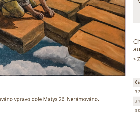
Ch
au
> 
Čá
3 
nováno vpravo dole Matys 26. Nerámováno.
3 
3 