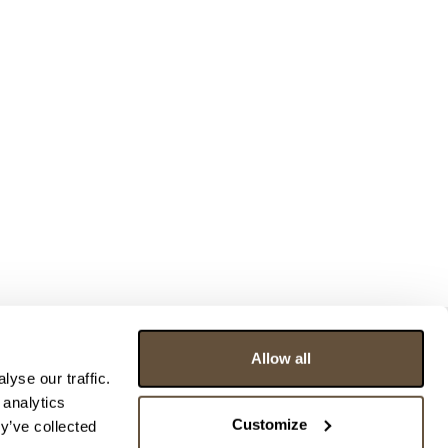
Allow all
yse our traffic.
 analytics
Customize
y’ve collected