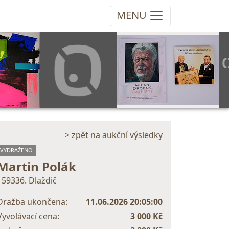
MENU
> zpět na aukční výsledky
VYDRAŽENO
Martin Polák
159336. Dlaždič
Dražba ukončena:
11.06.2026 20:05:00
Vyvolávací cena:
3 000 Kč