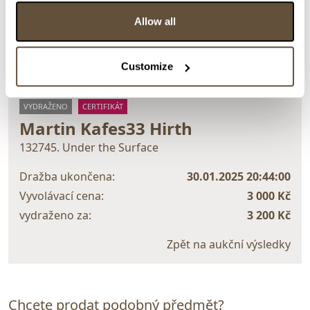
> Zobrazit detail položky a informace o autorovi
Allow all
Customize
> zpět na aukční výsledky
VYDRAŽENO
CERTIFIKÁT
Martin Kafes33 Hirth
132745. Under the Surface
Dražba ukončena:
30.01.2025 20:44:00
Vyvolávací cena:
3 000 Kč
vydraženo za:
3 200 Kč
Zpět na aukční výsledky
Chcete prodat podobný předmět?