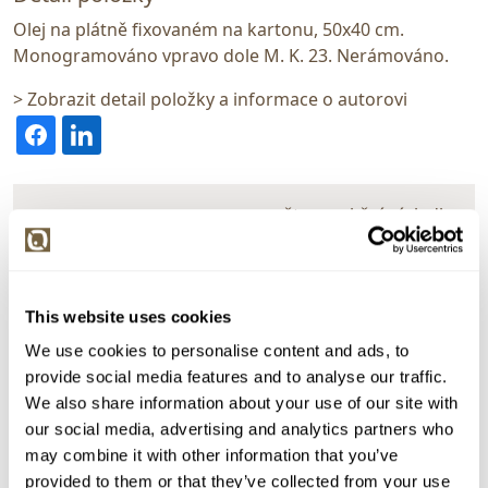
Olej na plátně fixovaném na kartonu, 50x40 cm.
Monogramováno vpravo dole M. K. 23. Nerámováno.
> Zobrazit detail položky a informace o autorovi
> zpět na aukční výsledky
VYDRAŽENO
MarKo
111637. Zátiší s vázou
This website uses cookies
We use cookies to personalise content and ads, to
Dražba ukončena:
29.02.2024 22:39:49
provide social media features and to analyse our traffic.
Vyvolávací cena:
3 000 Kč
We also share information about your use of our site with
vydraženo za:
13 000 Kč
our social media, advertising and analytics partners who
may combine it with other information that you’ve
Zpět na aukční výsledky
provided to them or that they’ve collected from your use