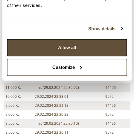
of their services.
Chcete prodat obraz od stejného autora?
Show details
> Zobrazit informaci jak prodat obraz v aukci
Allow all
Částka
Přihozeno
Přihodil
13 000 Kč
29.02.2024 22:36:49
9572
Customize
12 000 Kč
limit (29.02.2024 22:35:12)
14496
12 000 Kč
29.02.2024 22:35:13
9572
11 000 Kč
limit (29.02.2024 22:35:02)
14496
10 000 Kč
29.02.2024 22:33:01
9572
9 500 Kč
29.02.2024 22:31:13
14496
9 000 Kč
29.02.2024 22:30:23
9572
8 500 Kč
limit (29.02.2024 22:30:10)
14496
8 500 Kč
29.02.2024 22:30:11
9572