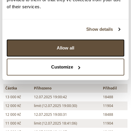
Dražba ukončena:
31.07.2025 20:22:00
of their services.
Vyvolávací cena:
3 000 Kč
vydraženo za:
13 000 Kč
Show details
Zpět na aukční výsledky
Allow all
Chcete prodat obraz od stejného autora?
> Zobrazit informaci jak prodat obraz v aukci
Customize
Částka
Přihozeno
Přihodil
13 000 Kč
12.07.2025 19:00:42
18488
12 000 Kč
limit (12.07.2025 19:00:30)
11904
12 000 Kč
12.07.2025 19:00:31
18488
11 000 Kč
limit (12.07.2025 18:41:06)
11904