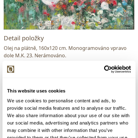
Detail položky
Olej na plátně, 160x120 cm. Monogramováno vpravo
dole M.K. 23. Nerámováno.
> Zobrazit detail položky a informace o autorovi
This website uses cookies
> zpět na aukční výsledky
We use cookies to personalise content and ads, to
provide social media features and to analyse our traffic.
VYDRAŽENO
VELKÝ FORMÁT
We also share information about your use of our site with
MarKo
our social media, advertising and analytics partners who
142373. Snový sklář
may combine it with other information that you’ve
provided to them or that they’ve collected from your use