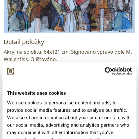
Detail položky
Akryl na sololitu, 64x121 cm. Signováno vpravo dole M.
Wallenfels. Olištováno.
> Zobrazit detail položky a informace o autorovi
This website uses cookies
We use cookies to personalise content and ads, to
> zpět na aukční výsledky
provide social media features and to analyse our traffic.
VYDRAŽENO
We also share information about your use of our site with
Markéta Wallenfels
our social media, advertising and analytics partners who
49193. Město
may combine it with other information that you’ve