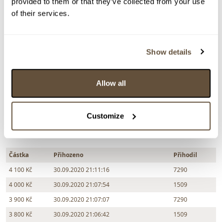
provided to them or that they’ve collected from your use
Dražba ukončena:
30.09.2020 21:16:16
of their services.
Vyvolávací cena:
1 000 Kč
vydraženo za:
4 100 Kč
Show details
Zpět na aukční výsledky
Allow all
Chcete prodat obraz od stejného autora?
Customize
> Zobrazit informaci jak prodat obraz v aukci
Částka
Přihozeno
Přihodil
4 100 Kč
30.09.2020 21:11:16
7290
4 000 Kč
30.09.2020 21:07:54
1509
3 900 Kč
30.09.2020 21:07:07
7290
3 800 Kč
30.09.2020 21:06:42
1509