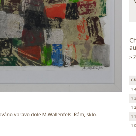
Ch
au
> 
Čá
1 
1 
1 
ováno vpravo dole M.Wallenfels. Rám, sklo.
1 
1 