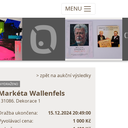
MENU
> zpět na aukční výsledky
VYDRAŽENO
Markéta Wallenfels
131086. Dekorace 1
Dražba ukončena:
15.12.2024 20:49:00
Vyvolávací cena:
1 000 Kč