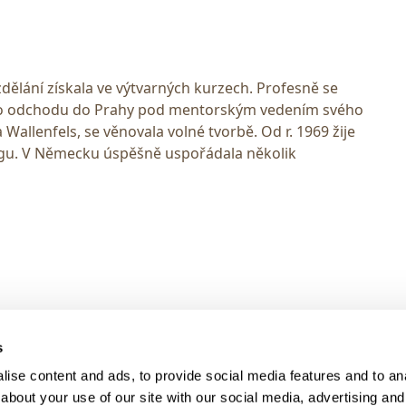
dělání získala ve výtvarných kurzech. Profesně se
 Po odchodu do Prahy pod mentorským vedením svého
Wallenfels, se věnovala volné tvorbě. Od r. 1969 žije
gu. V Německu úspěšně uspořádala několik
> DARK MODE
s
> Obchodní podmínky
ise content and ads, to provide social media features and to anal
> Kontakty
about your use of our site with our social media, advertising and