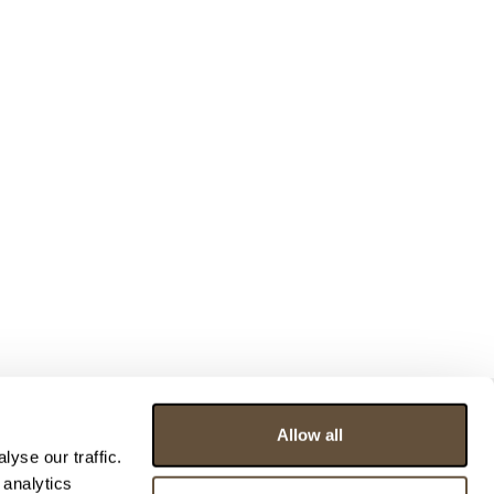
Allow all
yse our traffic.
 analytics