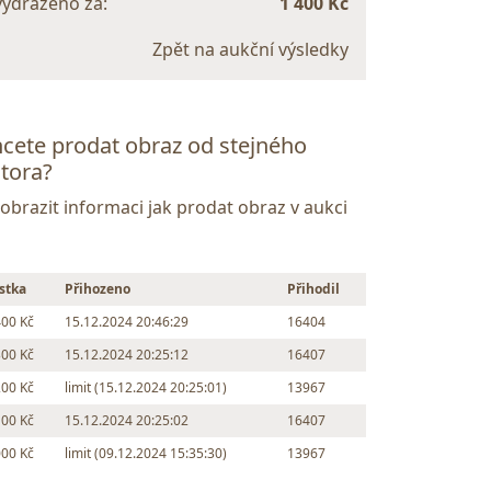
vydraženo za:
1 400 Kč
Zpět na aukční výsledky
cete prodat obraz od stejného
tora?
Zobrazit informaci jak prodat obraz v aukci
stka
Přihozeno
Přihodil
400 Kč
15.12.2024 20:46:29
16404
300 Kč
15.12.2024 20:25:12
16407
200 Kč
limit (15.12.2024 20:25:01)
13967
100 Kč
15.12.2024 20:25:02
16407
000 Kč
limit (09.12.2024 15:35:30)
13967