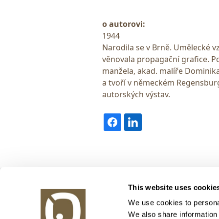
o autorovi:
1944
Narodila se v Brně. Umělecké vz
věnovala propagační grafice.
manžela, akad. malíře Dominika 
a tvoří v německém Regensbur
autorských výstav.
Obrazy v aukci, s.r.o.
This website uses cookie
Korunní 972/75
130 00 Praha 3
We use cookies to personal
We also share information 
tel.: +420 800 10 10 10, +420 737 196 183