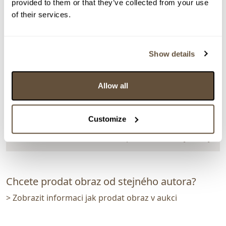
provided to them or that they’ve collected from your use
of their services.
> zpět na aukční výsledky
VYDRAŽENO
Marie Passerová
Show details
161036. Pohled ze Štrbského plesa na Nízké Tatry
Allow all
Dražba ukončena:
29.07.2026 20:20:00
Vyvolávací cena:
3 000 Kč
vydraženo za:
10 000 Kč
Customize
Zpět na aukční výsledky
Chcete prodat obraz od stejného autora?
> Zobrazit informaci jak prodat obraz v aukci