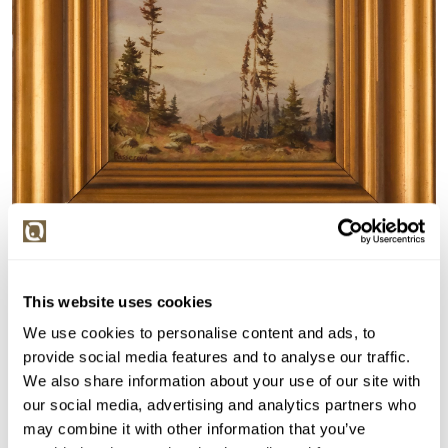
Detail položky
This website uses cookies
Olej na překližce, 11,5x13,5 cm Signováno vlevo dole
We use cookies to personalise content and ads, to
Passerová. Rámováno.
provide social media features and to analyse our traffic.
We also share information about your use of our site with
> Zobrazit detail položky a informace o autorovi
our social media, advertising and analytics partners who
may combine it with other information that you’ve