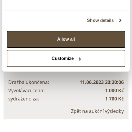
Hlobilová. Rámováno.
> Zobrazit detail položky a informace o autorovi
Show details
Allow all
> zpět na aukční výsledky
VYDRAŽENO
DOPORUČUJEME
Customize
Marie Hlobilová - Mrkvičková
96814. Hořce
Dražba ukončena:
11.06.2023 20:20:06
Vyvolávací cena:
1 000 Kč
vydraženo za:
1 700 Kč
Zpět na aukční výsledky