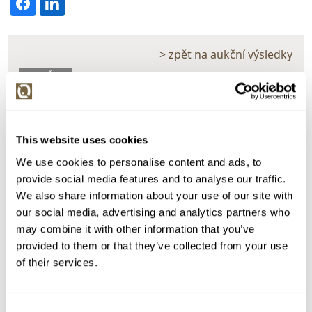
> zpět na aukční výsledky
VYDRAŽENO
Maria Egner
159826. Cestou v polích
This website uses cookies
Dražba ukončena:
24.06.2026 20:25:00
We use cookies to personalise content and ads, to
Vyvolávací cena:
3 000 Kč
provide social media features and to analyse our traffic.
vydraženo za:
17 000 Kč
We also share information about your use of our site with
our social media, advertising and analytics partners who
Zpět na aukční výsledky
may combine it with other information that you’ve
provided to them or that they’ve collected from your use
of their services.
Chcete prodat obraz od stejného autora?
> Zobrazit informaci jak prodat obraz v aukci