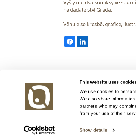
Vyšly mu dva komiksy ve sborn
nakladatelství Grada.
Věnuje se kresbě, grafice, ilustr
Obrazy v aukci, s.r.o.
This website uses cookie
Korunní 972/75
130 00 Praha 3
We use cookies to personal
We also share information 
tel.: +420 800 10 10 10, +420 737 196 183
partners who may combine i
E-mail: info@obrazyvaukci.cz
from your use of their serv
Show details