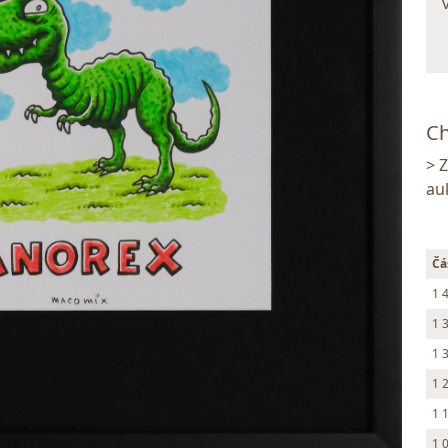
Ch
> 
au
Čá
1 
1 
1 
1 
1 
1 