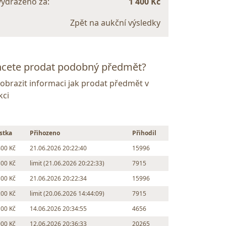
vydraženo za:
1 400 Kč
Zpět na aukční výsledky
cete prodat podobný předmět?
Zobrazit informaci jak prodat předmět v
kci
stka
Přihozeno
Přihodil
400 Kč
21.06.2026 20:22:40
15996
300 Kč
limit (21.06.2026 20:22:33)
7915
300 Kč
21.06.2026 20:22:34
15996
200 Kč
limit (20.06.2026 14:44:09)
7915
100 Kč
14.06.2026 20:34:55
4656
000 Kč
12.06.2026 20:36:33
20265