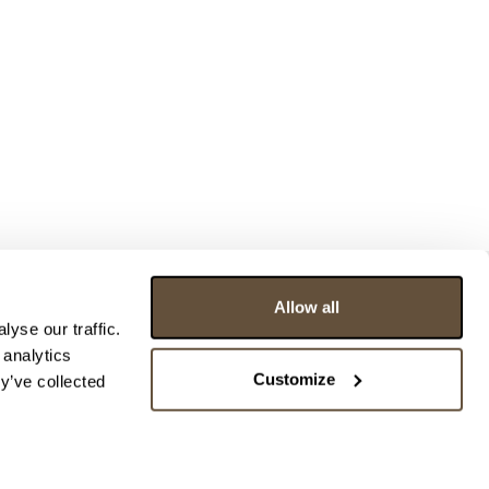
Allow all
yse our traffic.
 analytics
Customize
y’ve collected
ce