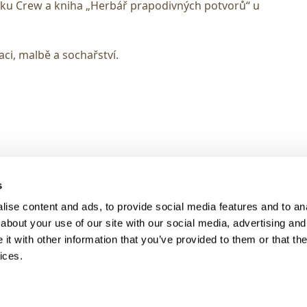
íku Crew a kniha „Herbář prapodivných potvorů“ u
aci, malbě a sochařství.
> DARK MODE
s
> Obchodní podmínky
ise content and ads, to provide social media features and to anal
> Kontakty
about your use of our site with our social media, advertising and
> GDPR
t with other information that you’ve provided to them or that the
ices.
> Odstoupení od smlouvy
> Odstoupení od smlouvy - registra
> Přihlášení pro majitele