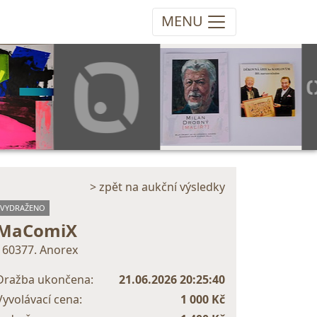
MENU
> zpět na aukční výsledky
VYDRAŽENO
MaComiX
160377. Anorex
Dražba ukončena:
21.06.2026 20:25:40
Vyvolávací cena:
1 000 Kč