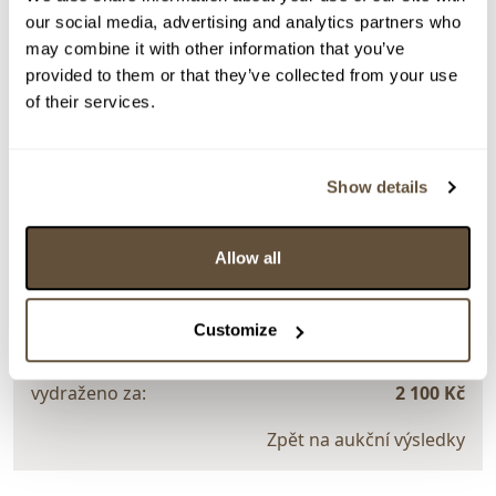
our social media, advertising and analytics partners who
Signováno vpravo dole Luisa Černovická. Rámováno.
may combine it with other information that you’ve
> Zobrazit detail položky a informace o autorovi
provided to them or that they’ve collected from your use
of their services.
> zpět na aukční výsledky
Show details
VYDRAŽENO
DOPORUČUJEME
Luisa Černovická
Allow all
82926. Luční kvítí
Dražba ukončena:
21.08.2022 20:50:17
Customize
Vyvolávací cena:
1 000 Kč
vydraženo za:
2 100 Kč
Zpět na aukční výsledky