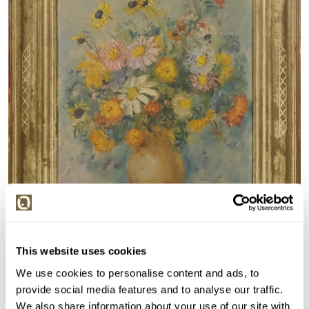
This website uses cookies
We use cookies to personalise content and ads, to
Detail položky
provide social media features and to analyse our traffic.
We also share information about your use of our site with
Olej na plátně fixováném na kartonu, 42x33 cm.