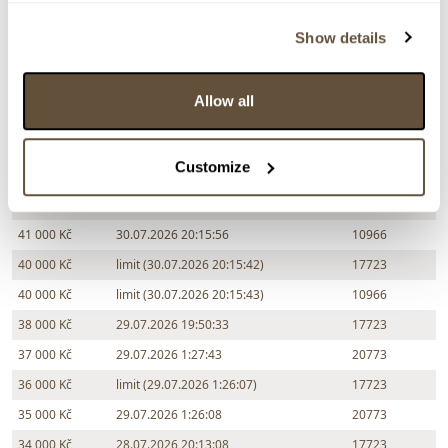
Zpět na aukční výsledky
Show details
Chcete prodat obraz od stejného autora?
Allow all
> Zobrazit informaci jak prodat obraz v aukci
Customize
Částka
Přihozeno
Přihodil
41 000 Kč
30.07.2026 20:15:56
10966
40 000 Kč
limit (30.07.2026 20:15:42)
17723
40 000 Kč
limit (30.07.2026 20:15:43)
10966
38 000 Kč
29.07.2026 19:50:33
17723
37 000 Kč
29.07.2026 1:27:43
20773
36 000 Kč
limit (29.07.2026 1:26:07)
17723
35 000 Kč
29.07.2026 1:26:08
20773
34 000 Kč
28.07.2026 20:13:08
17723