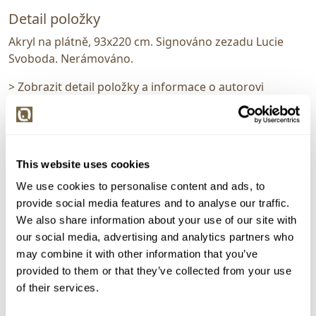
Detail položky
Akryl na plátně, 93x220 cm. Signováno zezadu Lucie
Svoboda. Nerámováno.
> Zobrazit detail položky a informace o autorovi
> zpět na aukční výsledky
This website uses cookies
VYDRAŽENO
VELKÝ FORMÁT
We use cookies to personalise content and ads, to
Lucie Svoboda
provide social media features and to analyse our traffic.
We also share information about your use of our site with
161062. Za oponou
our social media, advertising and analytics partners who
Dražba ukončena:
30.07.2026 20:39:00
may combine it with other information that you’ve
provided to them or that they’ve collected from your use
Vyvolávací cena:
3 000 Kč
of their services.
vydraženo za:
41 000 Kč