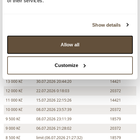
of their services.
Zpět na aukční výsledky
Show details
Chcete prodat podobný předmět?
Allow all
> Zobrazit informaci jak prodat předmět v aukci
Customize
Částka
Přihozeno
Přihodil
13 000 Kč
30.07.2026 20:44:20
14421
12 000 Kč
22.07.2026 0:18:03
20372
11 000 Kč
15.07.2026 22:15:26
14421
10 000 Kč
08.07.2026 23:57:39
20372
9 500 Kč
08.07.2026 23:11:39
18579
9 000 Kč
06.07.2026 21:28:02
20372
8 500 Kč
limit (06.07.2026 21:27:32)
18579