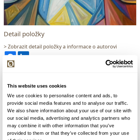
Detail položky
> Zobrazit detail položky a informace o autorovi
> zpět na aukční výsledky
This website uses cookies
VYDRAŽENO
VELKÝ FORMÁT
CERTIFIKÁT
We use cookies to personalise content and ads, to
Libor Šmejkal
provide social media features and to analyse our traffic.
161087. Inner dialogue
We also share information about your use of our site with
our social media, advertising and analytics partners who
Dražba ukončena:
30.07.2026 20:47:20
may combine it with other information that you’ve
Vyvolávací cena:
3 000 Kč
provided to them or that they’ve collected from your use
vydraženo za:
13 000 Kč