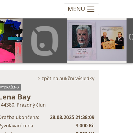
MENU
> zpět na aukční výsledky
VYDRAŽENO
Lena Bay
144380. Prázdný člun
Dražba ukončena:
28.08.2025 21:38:09
Vyvolávací cena:
3 000 Kč