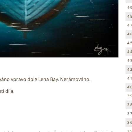
4 
4 
4 
4 
4 
4 
4 
4 
4 
ováno vpravo dole Lena Bay. Nerámováno.
4 
i díla.
3 
3 
3 
3 
3 