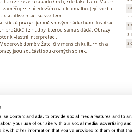
ochází ze severozápadu Čech, kde také tvoří. Malbě
a zaměřuje se především na olejomalbu. Její tvorba
3 
ce a citlivé práci se světlem.
3 
alistické prvky s jemně snovým nádechem. Inspiraci
3 
ch prožitků i z hudby, kterou sama skládá. Obrazy
3 
tor k vlastní interpretaci.
v Mederově domě v Žatci či v menších kulturních a
3 
obrazy jsou součástí soukromých sbírek.
> DARK MODE
s
> Obchodní podmínky
ise content and ads, to provide social media features and to anal
> Kontakty
about your use of our site with our social media, advertising and
> GDPR
t with other information that you’ve provided to them or that the