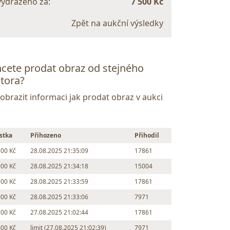
vydraženo za:
7 500 Kč
Zpět na aukční výsledky
cete prodat obraz od stejného
tora?
Zobrazit informaci jak prodat obraz v aukci
stka
Přihozeno
Přihodil
500 Kč
28.08.2025 21:35:09
17861
000 Kč
28.08.2025 21:34:18
15004
500 Kč
28.08.2025 21:33:59
17861
000 Kč
28.08.2025 21:33:06
7971
500 Kč
27.08.2025 21:02:44
17861
000 Kč
limit (27.08.2025 21:02:39)
7971