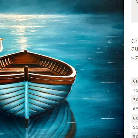
Ch
au
> 
Čá
7 
7 
6 
6 
5 
5 