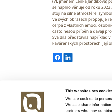
(Vl. jménem Lenka Jandíková) p
se naplno věnuje od roku 2023 
stojí na silné atmosféře, symboli
Ve svých obrazech propojuje re
čerpá z vlastních emocí, osobní
často nesou příběh a dávají pros
Svá díla představila například 
kavárenských prostorech. Její 
Obrazy v aukci, s.r.o.
This website uses cookie
Korunní 972/75
130 00 Praha 3
We use cookies to personal
We also share information 
tel.: +420 800 10 10 10, +420 737 196 183
partners who may combine i
E-mail: info@obrazyvaukci.cz