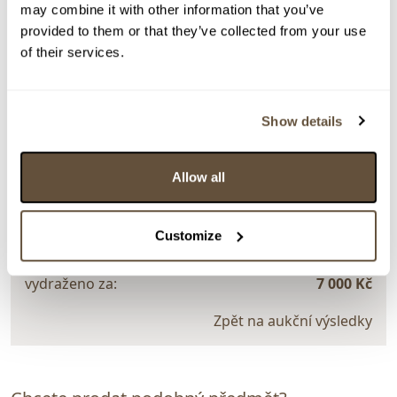
may combine it with other information that you’ve
> Zobrazit detail položky a informace o autorovi
provided to them or that they’ve collected from your use
of their services.
> zpět na aukční výsledky
Show details
VYDRAŽENO
CERTIFIKÁT
Lena Bay
Allow all
134877. Iluze
Dražba ukončena:
27.02.2025 21:47:54
Customize
Vyvolávací cena:
3 000 Kč
vydraženo za:
7 000 Kč
Zpět na aukční výsledky