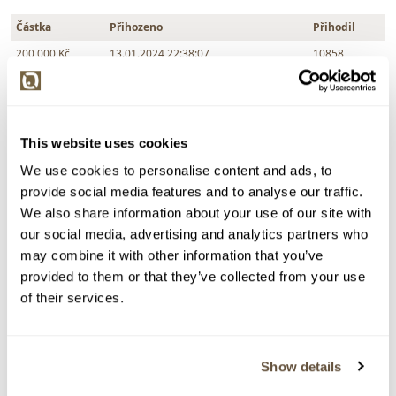
Částka
Přihozeno
Přihodil
200 000 Kč
13.01.2024 22:38:07
10858
190 000 Kč
limit (13.01.2024 22:37:56)
7493
180 000 Kč
13.01.2024 22:37:57
10858
170 000 Kč
11.01.2024 0:27:58
7493
This website uses cookies
160 000 Kč
10.01.2024 23:20:10
10858
We use cookies to personalise content and ads, to
150 000 Kč
limit (10.01.2024 23:20:04)
7493
provide social media features and to analyse our traffic.
140 000 Kč
10.01.2024 23:20:05
10858
We also share information about your use of our site with
our social media, advertising and analytics partners who
130 000 Kč
limit (10.01.2024 23:19:57)
7493
may combine it with other information that you’ve
120 000 Kč
10.01.2024 23:19:58
10858
provided to them or that they’ve collected from your use
110 000 Kč
limit (10.01.2024 20:58:21)
7493
of their services.
100 000 Kč
10.01.2024 20:58:22
4288
95 000 Kč
limit (10.01.2024 20:58:09)
7493
Show details
90 000 Kč
10.01.2024 20:58:10
4288