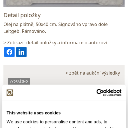
Detail položky
Olej na plátně, 50x40 cm. Signováno vpravo dole
Leitgeb. Rámováno.
> Zobrazit detail položky a informace o autorovi
> zpět na aukční výsledky
VYDRAŽENO
Ladislav Leitgeb
137236. Luční kytice
Dražba ukončena:
06.04.2025 21:53:06
This website uses cookies
Vyvolávací cena:
1 000 Kč
We use cookies to personalise content and ads, to
vydraženo za:
5 500 Kč