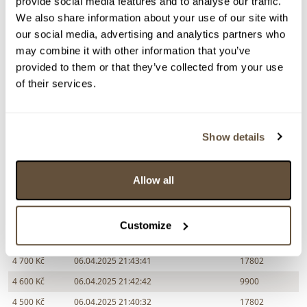
provide social media features and to analyse our traffic.
We also share information about your use of our site with
Zpět na aukční výsledky
our social media, advertising and analytics partners who
may combine it with other information that you’ve
provided to them or that they’ve collected from your use
Chcete prodat obraz od stejného autora?
of their services.
> Zobrazit informaci jak prodat obraz v aukci
Show details
Částka
Přihozeno
Přihodil
5 500 Kč
06.04.2025 21:50:06
17802
Allow all
5 000 Kč
06.04.2025 21:49:05
9900
4 900 Kč
06.04.2025 21:46:53
17802
Customize
4 800 Kč
06.04.2025 21:45:59
9900
4 700 Kč
06.04.2025 21:43:41
17802
4 600 Kč
06.04.2025 21:42:42
9900
4 500 Kč
06.04.2025 21:40:32
17802