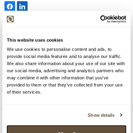
> zpět na aukční výsledky
VYDRAŽENO
POSOUZENO ZNALCEM
This website uses cookies
Karel Jan Sigmund
We use cookies to personalise content and ads, to
146649. Zimní krajina
provide social media features and to analyse our traffic.
We also share information about your use of our site with
Dražba ukončena:
31.10.2025 20:38:00
our social media, advertising and analytics partners who
Vyvolávací cena:
3 000 Kč
may combine it with other information that you’ve
vydraženo za:
10 000 Kč
provided to them or that they’ve collected from your use
of their services.
Zpět na aukční výsledky
Show details
Chcete prodat obraz od stejného autora?
> Zobrazit informaci jak prodat obraz v aukci