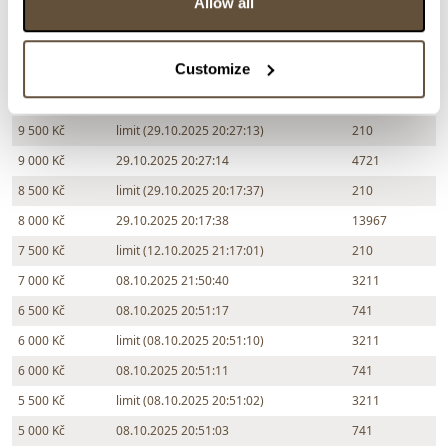
Allow all
Customize
Částka
Přihozeno
Přihodil
10 000 Kč
29.10.2025 20:27:29
4721
9 500 Kč
limit (29.10.2025 20:27:13)
210
9 000 Kč
29.10.2025 20:27:14
4721
8 500 Kč
limit (29.10.2025 20:17:37)
210
8 000 Kč
29.10.2025 20:17:38
13967
7 500 Kč
limit (12.10.2025 21:17:01)
210
7 000 Kč
08.10.2025 21:50:40
3211
6 500 Kč
08.10.2025 20:51:17
741
6 000 Kč
limit (08.10.2025 20:51:10)
3211
6 000 Kč
08.10.2025 20:51:11
741
5 500 Kč
limit (08.10.2025 20:51:02)
3211
5 000 Kč
08.10.2025 20:51:03
741