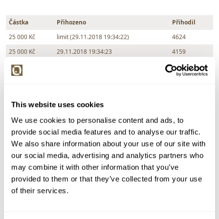
Částka
Přihozeno
Přihodil
25 000 Kč
limit (29.11.2018 19:34:22)
4624
25 000 Kč
29.11.2018 19:34:23
4159
24 000 Kč
limit (29.11.2018 19:33:37)
4624
23 000 Kč
29.11.2018 19:32:18
4159
22 000 Kč
limit (29.11.2018 19:31:47)
4624
This website uses cookies
22 000 Kč
limit (29.11.2018 19:32:17)
4624
We use cookies to personalise content and ads, to
21 000 Kč
29.11.2018 19:31:04
4159
provide social media features and to analyse our traffic.
20 000 Kč
limit (29.11.2018 19:30:56)
4624
We also share information about your use of our site with
19 000 Kč
29.11.2018 19:30:57
4159
our social media, advertising and analytics partners who
may combine it with other information that you’ve
18 000 Kč
limit (29.11.2018 19:30:28)
4624
provided to them or that they’ve collected from your use
17 000 Kč
29.11.2018 19:26:47
4159
of their services.
16 000 Kč
limit (29.11.2018 19:26:39)
4624
15 000 Kč
limit (29.11.2018 19:26:38)
4159