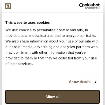
> Zobrazit detail položky a informace o autorovi
This website uses cookies
We use cookies to personalise content and ads, to
> zpět na aukční výsledky
provide social media features and to analyse our traffic.
VYDRAŽENO
We also share information about your use of our site with
Kamil Lhoták
our social media, advertising and analytics partners who
may combine it with other information that you’ve
19784. Veterán
provided to them or that they’ve collected from your use
Dražba ukončena:
26.04.2018 18:23:00
of their services.
Vyvolávací cena:
700 Kč
vydraženo za:
3 400 Kč
Show details
Zpět na aukční výsledky
Allow all