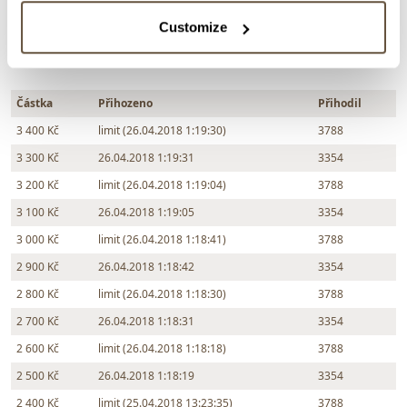
Chcete prodat podobný předmět?
Customize
> Zobrazit informaci jak prodat předmět v aukci
Částka
Přihozeno
Přihodil
3 400 Kč
limit (26.04.2018 1:19:30)
3788
3 300 Kč
26.04.2018 1:19:31
3354
3 200 Kč
limit (26.04.2018 1:19:04)
3788
3 100 Kč
26.04.2018 1:19:05
3354
3 000 Kč
limit (26.04.2018 1:18:41)
3788
2 900 Kč
26.04.2018 1:18:42
3354
2 800 Kč
limit (26.04.2018 1:18:30)
3788
2 700 Kč
26.04.2018 1:18:31
3354
2 600 Kč
limit (26.04.2018 1:18:18)
3788
2 500 Kč
26.04.2018 1:18:19
3354
2 400 Kč
limit (25.04.2018 13:23:35)
3788