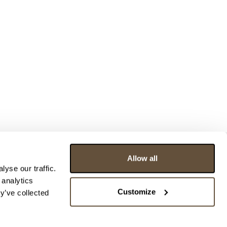
Allow all
yse our traffic.
 analytics
Customize
y’ve collected
ce