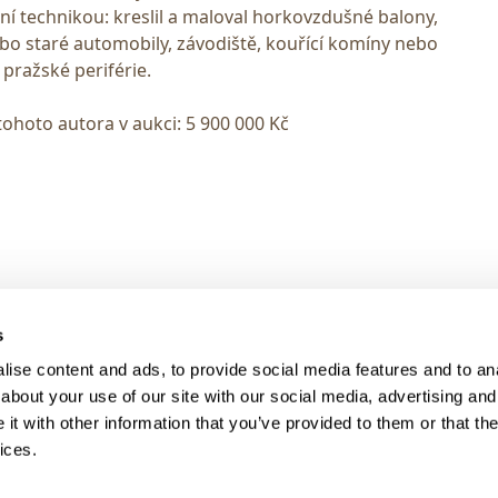
ní technikou: kreslil a maloval horkovzdušné balony,
ebo staré automobily, závodiště, kouřící komíny nebo
 pražské periférie.
tohoto autora v aukci: 5 900 000 Kč
> DARK MODE
s
> Obchodní podmínky
ise content and ads, to provide social media features and to anal
> Kontakty
about your use of our site with our social media, advertising and
> GDPR
t with other information that you’ve provided to them or that the
ices.
> Odstoupení od smlouvy
> Odstoupení od smlouvy - registra