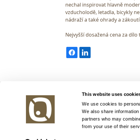
nechal inspirovat hlavně moder
vzducholodě, letadla, bicykly n
nádraží a také ohrady a zákoutí
Nejvyšší dosažená cena za dílo 
Obrazy v aukci, s.r.o.
This website uses cookie
Korunní 972/75
130 00 Praha 3
We use cookies to personal
We also share information 
tel.: +420 800 10 10 10, +420 737 196 183
partners who may combine i
E-mail: info@obrazyvaukci.cz
from your use of their serv