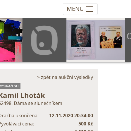
MENU
> zpět na aukční výsledky
VYDRAŽENO
Kamil Lhoták
52498. Dáma se slunečníkem
Dražba ukončena:
12.11.2020 20:34:00
Vyvolávací cena:
500 Kč