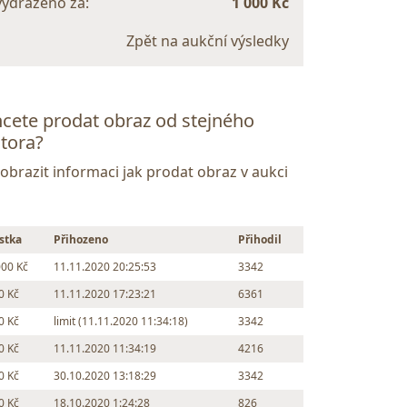
vydraženo za:
1 000 Kč
Zpět na aukční výsledky
cete prodat obraz od stejného
tora?
Zobrazit informaci jak prodat obraz v aukci
stka
Přihozeno
Přihodil
000 Kč
11.11.2020 20:25:53
3342
0 Kč
11.11.2020 17:23:21
6361
0 Kč
limit (11.11.2020 11:34:18)
3342
0 Kč
11.11.2020 11:34:19
4216
0 Kč
30.10.2020 13:18:29
3342
0 Kč
18.10.2020 1:24:28
826