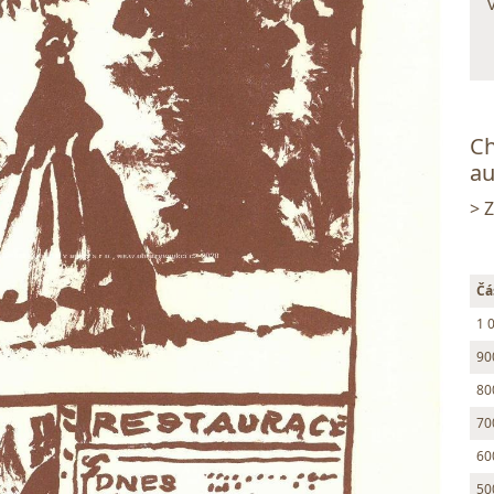
Ch
au
> 
Čá
1 
90
80
70
60
50