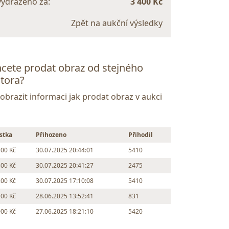
vydraženo za:
3 400 Kč
Zpět na aukční výsledky
cete prodat obraz od stejného
tora?
Zobrazit informaci jak prodat obraz v aukci
stka
Přihozeno
Přihodil
400 Kč
30.07.2025 20:44:01
5410
300 Kč
30.07.2025 20:41:27
2475
200 Kč
30.07.2025 17:10:08
5410
100 Kč
28.06.2025 13:52:41
831
000 Kč
27.06.2025 18:21:10
5420