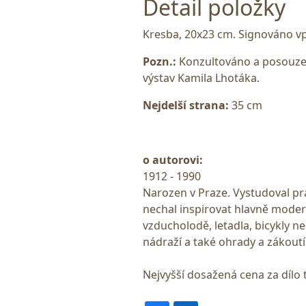
Detail položky
Kresba, 20x23 cm. Signováno vp
Pozn.:
Konzultováno a posouze
výstav Kamila Lhotáka.
Nejdelší strana:
35 cm
o autorovi:
1912 - 1990
Narozen v Praze. Vystudoval prá
nechal inspirovat hlavně moder
vzducholodě, letadla, bicykly n
nádraží a také ohrady a zákoutí
Nejvyšší dosažená cena za dílo 