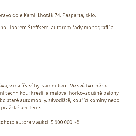
ravo dole Kamil Lhoták 74. Pasparta, sklo.
no Liborem Šteffkem, autorem řady monografií a
va, v malířství byl samoukem. Ve své tvorbě se
ní technikou: kreslil a maloval horkovzdušné balony,
ebo staré automobily, závodiště, kouřící komíny nebo
 pražské periférie.
tohoto autora v aukci: 5 900 000 Kč