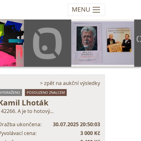
MENU
> zpět na aukční výsledky
VYDRAŽENO
POSOUZENO ZNALCEM
Kamil Lhoták
142266. A je to hotový...
Dražba ukončena:
30.07.2025 20:50:03
Vyvolávací cena:
3 000 Kč