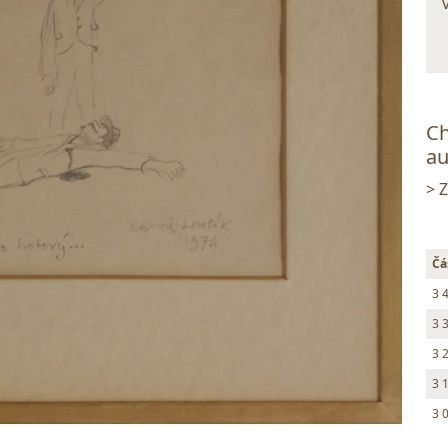
Ch
au
> 
Čá
3 
3 
3 
3 
3 