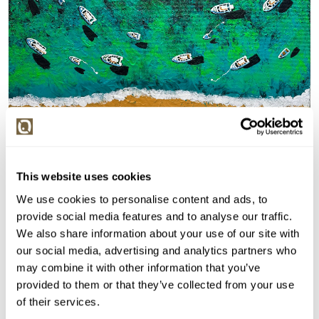
Detail položky
> Zobrazit detail položky a informace o autorovi
This website uses cookies
We use cookies to personalise content and ads, to
provide social media features and to analyse our traffic.
We also share information about your use of our site with
our social media, advertising and analytics partners who
> zpět na aukční výsledky
may combine it with other information that you’ve
VYDRAŽENO
provided to them or that they’ve collected from your use
Juli Lampe
of their services.
155424. Výlet lodí podél pobřeží I