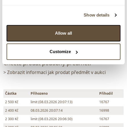
Dražba ukončena:
08.03.2026 20:10:14
Show details
Vyvolávací cena:
1 000 Kč
vydraženo za:
2 500 Kč
Allow all
Zpět na aukční výsledky
Customize
Chcete prodat podobný předmět?
> Zobrazit informaci jak prodat předmět v aukci
Částka
Přihozeno
Přihodil
2 500 Kč
limit (08.03.2026 20:07:13)
16767
2 400 Kč
08.03.2026 20:07:14
16998
2 300 Kč
limit (08.03.2026 20:06:30)
16767