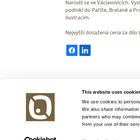
Narodil se ve Václavovicích. Vys
podnikl do Paříže, Bretaně a Pr
ilustracím.
Nejvyšší dosažená cena za dílo 
Obrazy v aukci, s.r.o.
This website uses cookie
Korunní 972/75
130 00 Praha 3
We use cookies to personal
We also share information 
tel.: +420 800 10 10 10, +420 737 196 183
partners who may combine i
E-mail: info@obrazyvaukci.cz
from your use of their serv