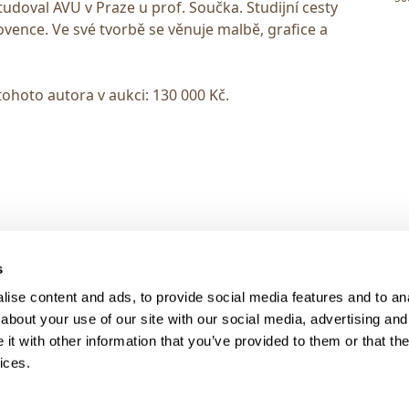
tudoval AVU v Praze u prof. Součka. Studijní cesty
ovence. Ve své tvorbě se věnuje malbě, grafice a
tohoto autora v aukci: 130 000 Kč.
> DARK MODE
s
> Obchodní podmínky
ise content and ads, to provide social media features and to anal
> Kontakty
about your use of our site with our social media, advertising and
> GDPR
t with other information that you’ve provided to them or that the
ices.
> Odstoupení od smlouvy
> Odstoupení od smlouvy - registra