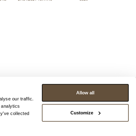
Allow all
yse our traffic.
 analytics
Customize
y’ve collected
ce