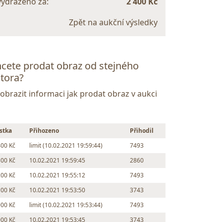
vydraženo za:
2 400 Kč
Zpět na aukční výsledky
cete prodat obraz od stejného
tora?
Zobrazit informaci jak prodat obraz v aukci
stka
Přihozeno
Přihodil
400 Kč
limit (10.02.2021 19:59:44)
7493
300 Kč
10.02.2021 19:59:45
2860
200 Kč
10.02.2021 19:55:12
7493
100 Kč
10.02.2021 19:53:50
3743
000 Kč
limit (10.02.2021 19:53:44)
7493
000 Kč
10.02.2021 19:53:45
3743