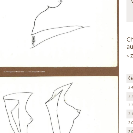
Ch
au
> 
Čá
2 
2 
2 
2 
2 
2 