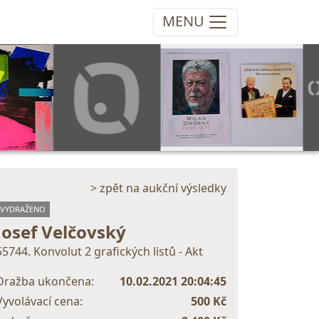
MENU
> zpět na aukční výsledky
VYDRAŽENO
Josef Velčovský
55744. Konvolut 2 grafických listů - Akt
Dražba ukončena:
10.02.2021 20:04:45
Vyvolávací cena:
500 Kč