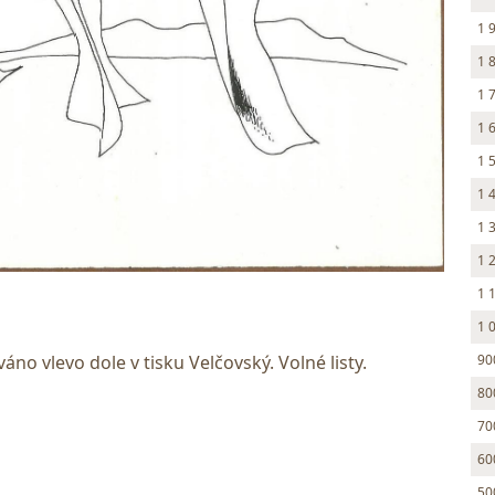
1 
1 
1 
1 
1 
1 
1 
1 
1 
1 
90
áno vlevo dole v tisku Velčovský. Volné listy.
80
70
60
50