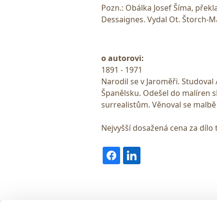
Pozn.: Obálka Josef Šíma, přek
Dessaignes. Vydal Ot. Štorch-M
o autorovi:
1891 - 1971
Narodil se v Jaroměři. Studoval 
Španělsku. Odešel do malíren skl
surrealistům. Věnoval se malbě i
Nejvyšší dosažená cena za dílo 
Obrazy v aukci, s.r.o.