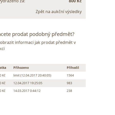
vydraženo za:
800 Kč
Zpět na aukční výsledky
cete prodat podobný předmět?
Zobrazit informaci jak prodat předmět v
kci
stka
Přihozeno
Přihodil
0 Kč
limit (12.04.2017 20:40:05)
1564
0 Kč
12.04.2017 19:25:05
983
0 Kč
14.03.2017 0:44:12
238