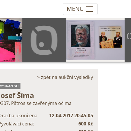
MENU
> zpět na aukční výsledky
VYDRAŽENO
Josef Šíma
9307. Pštros se zavřenýma očima
Dražba ukončena:
12.04.2017 20:45:05
Vyvolávací cena:
600 Kč