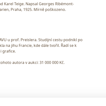
lad Karel Teige. Napsal Georges Ribémont-
arien, Praha, 1925. Mírně poškozeno.
AVU u prof. Preislera. Studijní cestu podnikl po
a na jihu Francie, kde dále tvořil. Řadí se k
 grafice.
tohoto autora v aukci: 31 000 000 Kč.
> DARK MODE