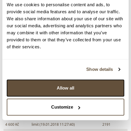
We use cookies to personalise content and ads, to
Zpět na aukční výsledky
provide social media features and to analyse our traffic.
We also share information about your use of our site with
our social media, advertising and analytics partners who
Chcete prodat podobný předmět?
may combine it with other information that you’ve
provided to them or that they’ve collected from your use
> Zobrazit informaci jak prodat předmět v aukci
of their services.
Částka
Přihozeno
Přihodil
Show details
6 000 Kč
22.01.2018 13:30:43
354
5 500 Kč
21.01.2018 13:36:53
2970
Allow all
5 000 Kč
limit (19.01.2018 11:28:01)
2191
4 900 Kč
19.01.2018 11:28:02
2970
Customize
4 800 Kč
limit (19.01.2018 11:27:47)
2191
4 700 Kč
19.01.2018 11:27:48
2970
4 600 Kč
limit (19.01.2018 11:27:40)
2191