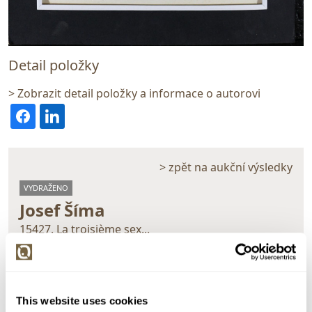
Detail položky
> Zobrazit detail položky a informace o autorovi
> zpět na aukční výsledky
VYDRAŽENO
Josef Šíma
15427. La troisième sex...
Dražba ukončena:
24.01.2018 19:52:00
Vyvolávací cena:
500 Kč
vydraženo za:
6 000 Kč
This website uses cookies