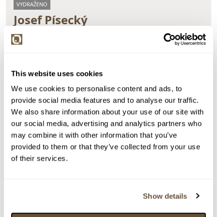
VYDRAŽENO
Josef Písecký
48476. Dům u moře
Dražba ukončena:
26.08.2020 20:51:00
Vyvolávací cena:
1 500 Kč
This website uses cookies
vydraženo za:
30 000 Kč
We use cookies to personalise content and ads, to
Zpět na aukční výsledky
provide social media features and to analyse our traffic.
We also share information about your use of our site with
our social media, advertising and analytics partners who
may combine it with other information that you’ve
Chcete prodat obraz od stejného autora?
provided to them or that they’ve collected from your use
> Zobrazit informaci jak prodat obraz v aukci
of their services.
Částka
Přihozeno
Přihodil
Show details
30 000 Kč
limit (24.08.2020 21:31:12)
1623