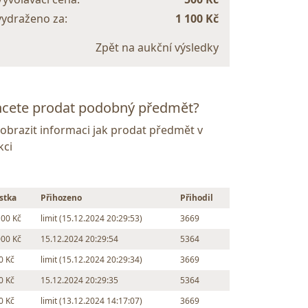
vydraženo za:
1 100 Kč
Zpět na aukční výsledky
cete prodat podobný předmět?
Zobrazit informaci jak prodat předmět v
kci
stka
Přihozeno
Přihodil
100 Kč
limit (15.12.2024 20:29:53)
3669
000 Kč
15.12.2024 20:29:54
5364
0 Kč
limit (15.12.2024 20:29:34)
3669
0 Kč
15.12.2024 20:29:35
5364
0 Kč
limit (13.12.2024 14:17:07)
3669