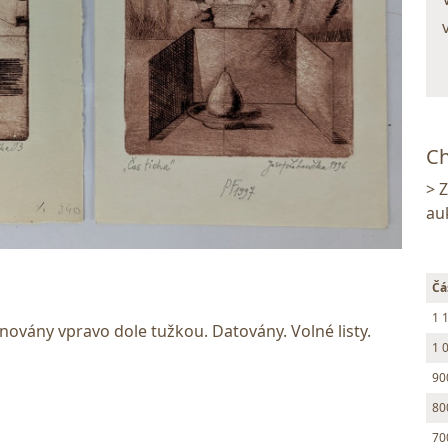
Ch
> 
au
Čá
1 
novány vpravo dole tužkou. Datovány. Volné listy.
1 
90
80
70