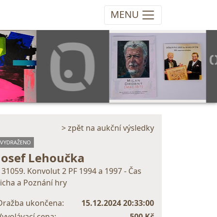
MENU
> zpět na aukční výsledky
VYDRAŽENO
Josef Lehoučka
131059. Konvolut 2 PF 1994 a 1997 - Čas
ticha a Poznání hry
Dražba ukončena:
15.12.2024 20:33:00
Vyvolávací cena:
500 Kč