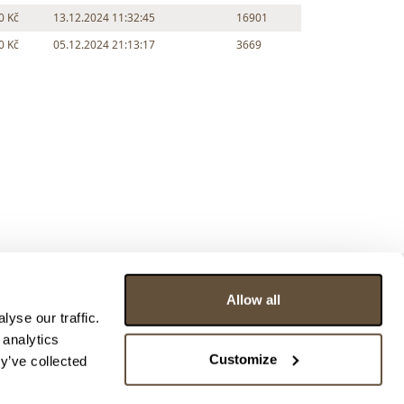
0 Kč
13.12.2024 11:32:45
16901
0 Kč
05.12.2024 21:13:17
3669
Allow all
yse our traffic.
 analytics
Customize
y’ve collected