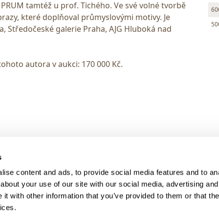
MPRUM tamtéž u prof. Tichého. Ve své volné tvorbě
60
obrazy, které doplňoval průmyslovými motivy. Je
50
a, Středočeské galerie Praha, AJG Hluboká nad
tohoto autora v aukci: 170 000 Kč.
> DARK MODE
s
> Obchodní podmínky
ise content and ads, to provide social media features and to anal
> Kontakty
about your use of our site with our social media, advertising and
> GDPR
t with other information that you’ve provided to them or that the
ices.
> Odstoupení od smlouvy