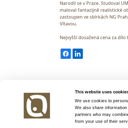
Narodil se v Praze. Studoval U
maloval fantazijně realistické 
zastoupen ve sbírkách NG Prah
Vltavou.
Nejvyšší dosažená cena za dílo 
Obrazy v aukci, s.r.o.
This website uses cookie
Korunní 972/75
130 00 Praha 3
We use cookies to personal
We also share information 
tel.: +420 800 10 10 10, +420 737 196 183
partners who may combine i
E-mail: info@obrazyvaukci.cz
from your use of their serv