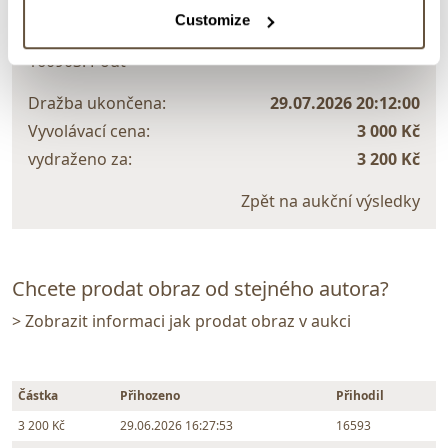
VYDRAŽENO
Customize
Josef Jíra
160903. Pouť
Dražba ukončena:
29.07.2026 20:12:00
Vyvolávací cena:
3 000 Kč
vydraženo za:
3 200 Kč
Zpět na aukční výsledky
Chcete prodat obraz od stejného autora?
> Zobrazit informaci jak prodat obraz v aukci
Částka
Přihozeno
Přihodil
3 200 Kč
29.06.2026 16:27:53
16593