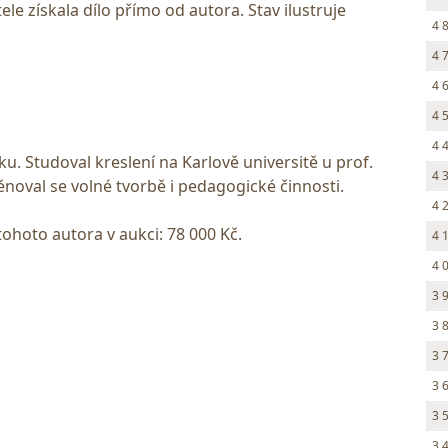
le získala dílo přímo od autora. Stav ilustruje
4 
4 
4 
4 
4 
u. Studoval kreslení na Karlově universitě u prof.
4 
noval se volné tvorbě i pedagogické činnosti.
4 
tohoto autora v aukci: 78 000 Kč.
4 
4 
3 
3 
3 
3 
3 
3 