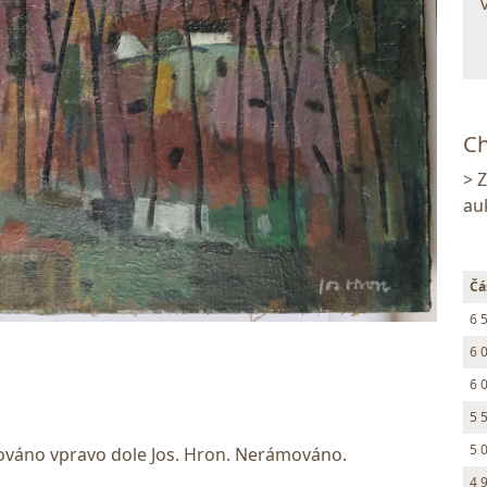
Ch
> 
au
Čá
6 
6 
6 
5 
5 
nováno vpravo dole Jos. Hron. Nerámováno.
4 