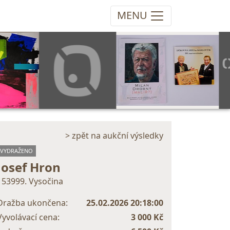
MENU
> zpět na aukční výsledky
VYDRAŽENO
Josef Hron
153999. Vysočina
Dražba ukončena:
25.02.2026 20:18:00
Vyvolávací cena:
3 000 Kč