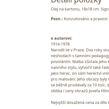
Olej na kartonu, 18x18 cm. Sig
Pozn.:
Konzultováno a pravost 
o autorovi:
1914-1978
Narodil se v Praze. Dva roky s
neshodách s tamními pedagogy p
povoláním. Malba zůstala jeho
naivního stylu, vytvořil také řa
jako herec, on sám herectví vní
pro malování. Jeho obrazy byly 
se běžně prodávaly za 10 tisíc, 
obliba i ceny obrazů Josefa Hli
Nejvyšší dosažená cena za dílo 