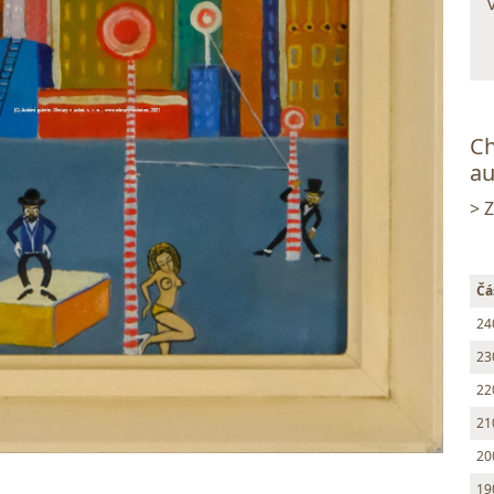
Ch
au
> 
Čá
24
23
22
21
20
19