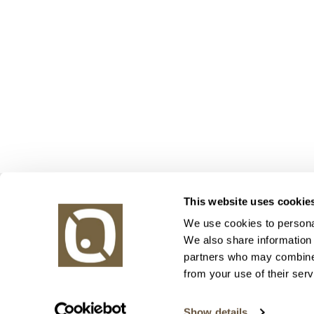
Obrazy v aukci, s.r.o.
This website uses cookie
Korunní 972/75
130 00 Praha 3
We use cookies to personal
We also share information 
tel.: +420 800 10 10 10, +420 737 196 183
partners who may combine i
E-mail: info@obrazyvaukci.cz
from your use of their serv
Show details