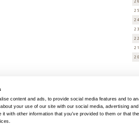
2 
2 
2 
2 
2 
2 
2 
> DARK MODE
s
> Obchodní podmínky
ise content and ads, to provide social media features and to anal
> Kontakty
about your use of our site with our social media, advertising and
> GDPR
t with other information that you’ve provided to them or that the
ices.
> Odstoupení od smlouvy
> Odstoupení od smlouvy - registra
> Přihlášení pro majitele