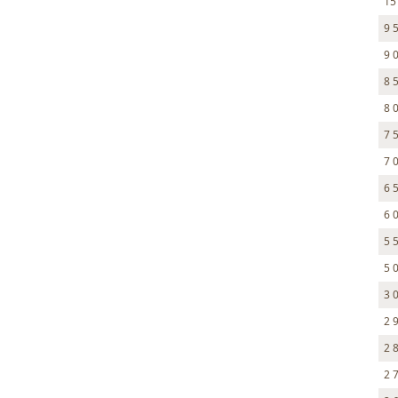
15
9 
9 
8 
8 
7 
7 
6 
6 
5 
5 
3 
2 
2 
2 