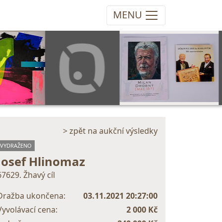
MENU
> zpět na aukční výsledky
VYDRAŽENO
Josef Hlinomaz
67629. Žhavý cíl
Dražba ukončena:
03.11.2021 20:27:00
Vyvolávací cena:
2 000 Kč