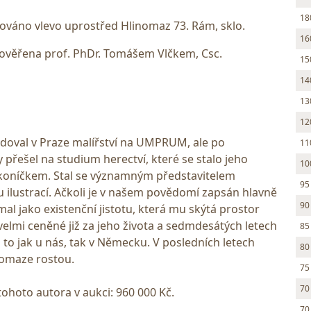
18
nováno vlevo uprostřed Hlinomaz 73. Rám, sklo.
16
ověřena prof. PhDr. Tomášem Vlčkem, Csc.
15
14
13
12
tudoval v Praze malířství na UMPRUM, ale po
11
řešel na studium herectví, které se stalo jeho
10
 koníčkem. Stal se významným představitelem
95
du ilustrací. Ačkoli je v našem povědomí zapsán hlavně
90
mal jako existenční jistotu, která mu skýtá prostor
velmi ceněné již za jeho života a sedmdesátých letech
85
a to jak u nás, tak v Německu. V posledních letech
80
nomaze rostou.
75
70
tohoto autora v aukci: 960 000 Kč.
70