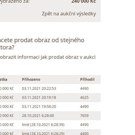
vydraženo za:
240 000 Kč
Zpět na aukční výsledky
cete prodat obraz od stejného
tora?
Zobrazit informaci jak prodat obraz v aukci
stka
Přihozeno
Přihodil
0 000 Kč
03.11.2021 20:22:53
4490
0 000 Kč
03.11.2021 20:19:18
4625
0 000 Kč
03.11.2021 19:58:20
4490
0 000 Kč
28.10.2021 6:28:40
7659
0 000 Kč
limit (28.10.2021 6:28:39)
4490
0 000 Kč
limit (28.10.2021 6:28:29)
4490