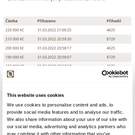
Částka
Přihozeno
Přihodil
220 000 Kč
31.03.2022 21:00:25
4625
210 000 Kč
31.03.2022 20:59:30
8729
200 000 Kč
31.03.2022 20:58:17
4625
190 000 Kč
31.03.2022 20:58:07
8729
180 000 Kč
31.03.2022 20:57:10
4625
170 000 Kč
limit (31.03.2022 20:57:02)
8729
170 000 Kč
31.03.2022 20:57:03
4625
160 000 Kč
limit (31.03.2022 20:56:39)
8729
This website uses cookies
150 000 Kč
31.03.2022 20:54:16
4625
We use cookies to personalise content and ads, to
140 000 Kč
31.03.2022 20:53:42
8729
provide social media features and to analyse our traffic.
We also share information about your use of our site with
130 000 Kč
31.03.2022 20:51:07
4625
our social media, advertising and analytics partners who
120 000 Kč
limit (31.03.2022 20:51:01)
8729
may combine it with other information that you’ve