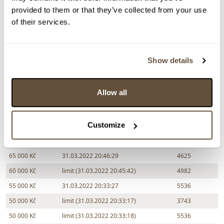
120 000 Kč
31.03.2022 20:51:02
4625
provided to them or that they’ve collected from your use
110 000 Kč
limit (31.03.2022 20:49:54)
8729
of their services.
100 000 Kč
31.03.2022 20:48:45
4625
95 000 Kč
limit (31.03.2022 20:48:35)
8729
Show details
90 000 Kč
31.03.2022 20:48:36
4625
85 000 Kč
limit (31.03.2022 20:48:17)
8729
Allow all
80 000 Kč
31.03.2022 20:48:18
4625
75 000 Kč
limit (31.03.2022 20:47:35)
8729
Customize
70 000 Kč
31.03.2022 20:46:33
4625
65 000 Kč
limit (31.03.2022 20:46:28)
4982
65 000 Kč
31.03.2022 20:46:29
4625
60 000 Kč
limit (31.03.2022 20:45:42)
4982
55 000 Kč
31.03.2022 20:33:27
5536
50 000 Kč
limit (31.03.2022 20:33:17)
3743
50 000 Kč
limit (31.03.2022 20:33:18)
5536